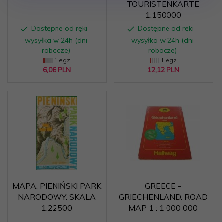
TOURISTENKARTE
1:150000
Dostępne od ręki –
Dostępne od ręki –
wysyłka w 24h (dni
wysyłka w 24h (dni
robocze)
robocze)
1 egz.
1 egz.
6,
06
PLN
12,
12
PLN
MAPA. PIENIŃSKI PARK
GREECE -
NARODOWY. SKALA
GRIECHENLAND. ROAD
1:22500
MAP 1 : 1 000 000