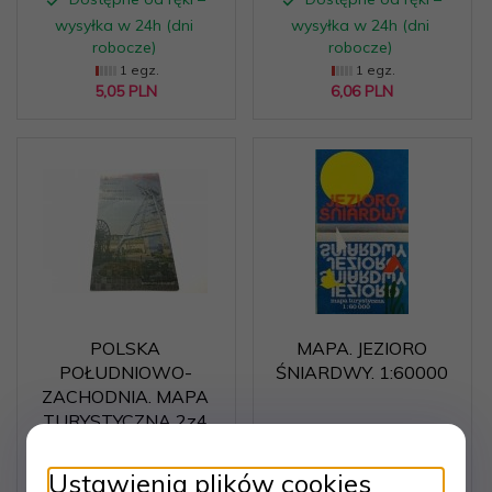
wysyłka w 24h (dni
wysyłka w 24h (dni
robocze)
robocze)
1 egz.
1 egz.
5,
05
PLN
6,
06
PLN
POLSKA
MAPA. JEZIORO
POŁUDNIOWO-
ŚNIARDWY. 1:60000
ZACHODNIA. MAPA
TURYSTYCZNA 2z4
Ustawienia plików cookies