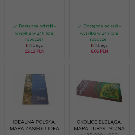
Dostępne od ręki –
Dostępne od ręki –
wysyłka w 24h (dni
wysyłka w 24h (dni
robocze)
robocze)
1 egz.
1 egz.
12,
12
PLN
6,
06
PLN
IDEALNA POLSKA.
OKOLICE ELBLĄGA.
MAPA ZASIĘGU. IDEA
MAPA TURYSTYCZNA
1:125 000 (1986)