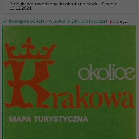
Produkt wprowadzony do obrotu na rynek UE przed
13.12.2024.
Dostępne od ręki – wysyłka w 24h (dni robocze)
1 egz.