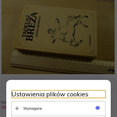
Zasoby dotyczące bezpieczeństwa i produktów
Ustawienia plików cookies
Kod:
Waga:
SI1
0.300
kg
Wymagane