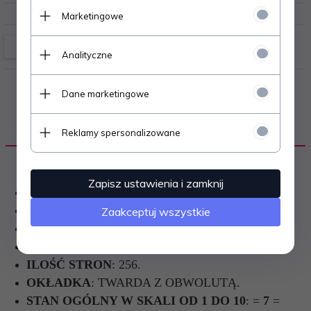
Marketingowe
Analityczne
Dane marketingowe
OPIS PRODUKTU
Reklamy spersonalizowane
Zapisz ustawienia i zamknij
AUTOR
: TADEUSZ BREZA.
JĘZYK
: POLSKI.
Zaakceptuj wszystkie
WYDANIE
: DRUGIE.
ROK WYDANIA
: 1977.
ILOŚĆ STRON
: 256.
OKŁADKA
: TWARDA Z OBWOLUTĄ.
STAN OGÓLNY W SKALI OD 1 DO 10
: =
7
=