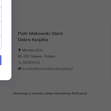
Piotr Makowski Stara
Dobra Książka
Morska 121c
81-222
Gdynia
,
Polska
583804321
kontakt@staradobraksiazka.pl
Informacja o cookies
|
sklep internetowy
RedCart.pl