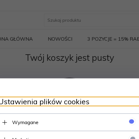
ONA GŁÓWNA
NOWOŚCI
3 POZYCJE = 15% R
Twój koszyk jest pusty
Ustawienia plików cookies
Wymagane