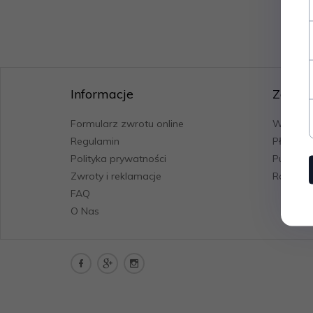
Informacje
Zakup
Formularz zwrotu online
Wysyłka
Regulamin
Płatnośc
Polityka prywatności
Punkt od
Zwroty i reklamacje
Rabat il
FAQ
O Nas