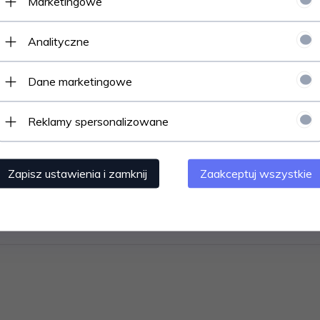
Marketingowe
» Zapraszamy na zakupy «
Analityczne
Dane marketingowe
y
Subskrypcja
Reklamy spersonalizowane
Zapisz się do newslettera:
i
bioru osobistego
Zapisz ustawienia i zamknij
Zaakceptuj wszystkie
ościowy
Zapisz