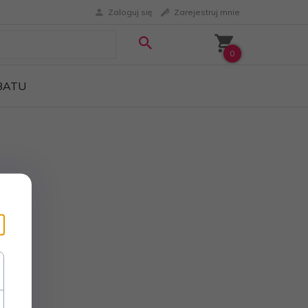
Zaloguj się
Zarejestruj mnie
0
ABATU