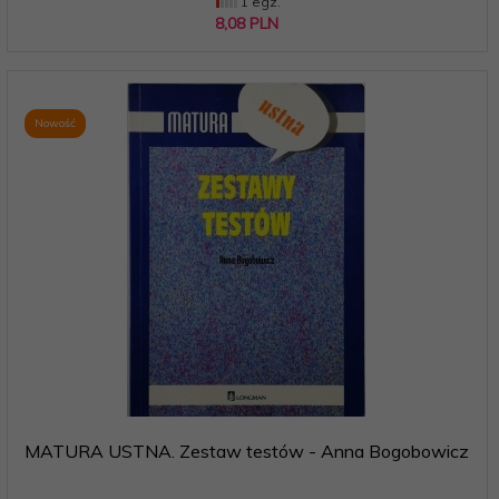
1 egz.
8,
08
PLN
Nowość
MATURA USTNA. Zestaw testów - Anna Bogobowicz