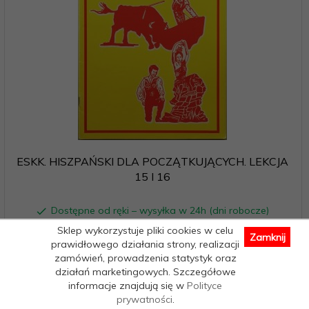
ESKK. HISZPAŃSKI DLA POCZĄTKUJĄCYCH. LEKCJA
15 I 16
Dostępne od ręki – wysyłka w 24h (dni robocze)
1 egz.
Sklep wykorzystuje pliki cookies w celu
Zamknij
12,
12
PLN
prawidłowego działania strony, realizacji
zamówień, prowadzenia statystyk oraz
działań marketingowych. Szczegółowe
informacje znajdują się w
Polityce
prywatności
.
Nowość