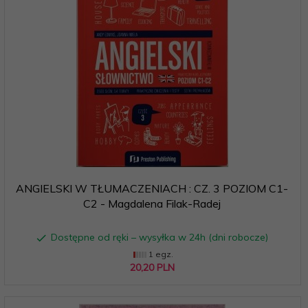
ANGIELSKI W TŁUMACZENIACH : CZ. 3 POZIOM C1-
C2 - Magdalena Filak-Radej
Dostępne od ręki – wysyłka w 24h (dni robocze)
1 egz.
20,
20
PLN