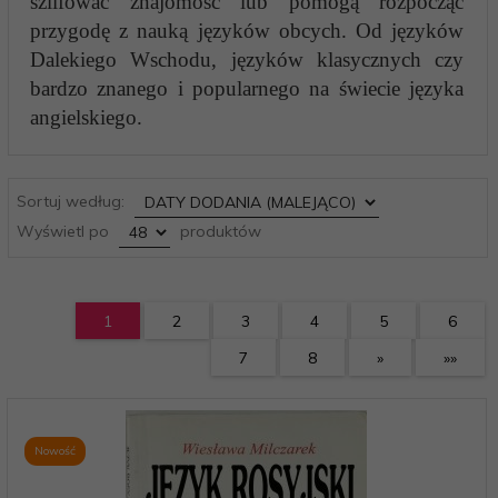
szlifować znajomość lub pomogą rozpocząć
przygodę z nauką języków obcych. Od języków
Dalekiego Wschodu, języków klasycznych czy
bardzo znanego i popularnego na świecie języka
angielskiego.
sort
Sortuj według:
pop
Wyświetl po
produktów
1
2
3
4
5
6
7
8
»
»»
Nowość