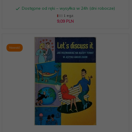
Dostępne od ręki – wysyłka w 24h (dni robocze)
1 egz.
9,
09
PLN
Nowość