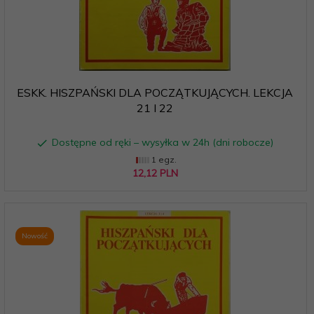
ESKK. HISZPAŃSKI DLA POCZĄTKUJĄCYCH. LEKCJA
21 I 22
Dostępne od ręki – wysyłka w 24h (dni robocze)
1 egz.
12,
12
PLN
Nowość