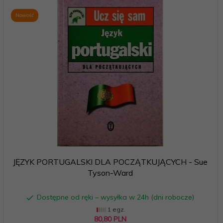
Nowość
JĘZYK PORTUGALSKI DLA POCZĄTKUJĄCYCH - Sue
Tyson-Ward
Dostępne od ręki – wysyłka w 24h (dni robocze)
1 egz.
80,
80
PLN