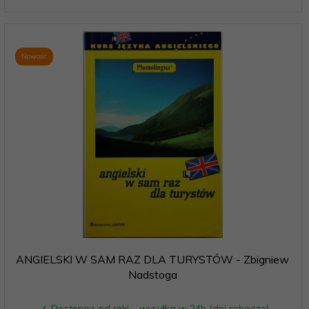
Nowość
ANGIELSKI W SAM RAZ DLA TURYSTÓW - Zbigniew
Nadstoga
Dostępne od ręki – wysyłka w 24h (dni robocze)