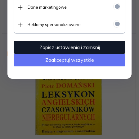
POLAKÓW - Krystyna Stawińska
Dane marketingowe
Dostępne od ręki – wysyłka w 24h (dni robocze)
1 egz.
Reklamy spersonalizowane
11,
11
PLN
Zapisz ustawienia i zamknij
Nowość
Zaakceptuj wszystkie