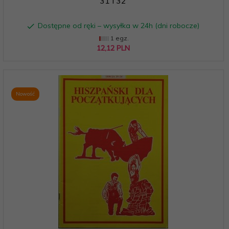
31 I 32
Dostępne od ręki – wysyłka w 24h (dni robocze)
1 egz.
12,
12
PLN
Nowość