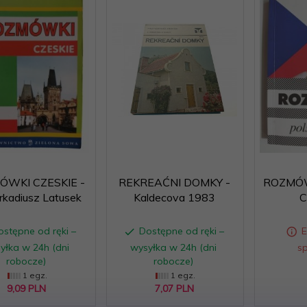
ÓWKI CZESKIE -
REKREAĆNI DOMKY -
ROZMÓW
 Arkadiusz Latusek
Kaldecova 1983
C
ostępne od ręki –
Dostępne od ręki –
yłka w 24h (dni
wysyłka w 24h (dni
s
robocze)
robocze)
s
1 egz.
1 egz.
9,
09
PLN
7,
07
PLN