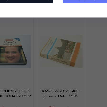
H PHRASE BOOK
ROZMÓWKI CZESKIE -
ICTIONARY 1997
Jaroslav Muller 1991