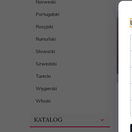
Norweski
Portugalski
Rosyjski
Rumuński
Słowacki
Szwedzki
Turecki
Węgierski
ROZM
Włoski
Zd
KATALOG