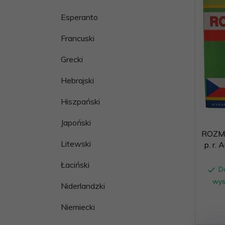
Esperanto
Francuski
Grecki
Hebrajski
Hiszpański
Japoński
ROZM
Litewski
p. r.
Łaciński
D
wys
Niderlandzki
Niemiecki