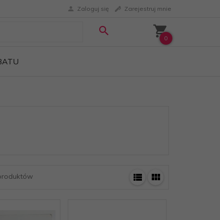
Zaloguj się
Zarejestruj mnie
0
ABATU
roduktów