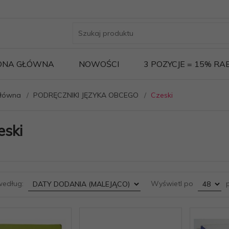
ONA GŁÓWNA
NOWOŚCI
3 POZYCJE = 15% R
główna
PODRĘCZNIKI JĘZYKA OBCEGO
Czeski
eski
sort
pop
według:
Wyświetl po
p