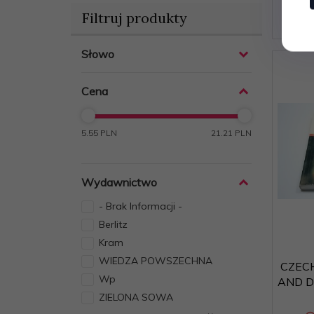
Filtruj produkty
Słowo
Cena
5.55 PLN
21.21 PLN
Wydawnictwo
- Brak Informacji -
Berlitz
Kram
WIEDZA POWSZECHNA
CZEC
Wp
AND D
ZIELONA SOWA