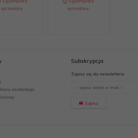
Egzemplarz
Egzemplarz
sprzedany
sprzedany
Egzemplarz
Egzemplarz
sprzedany
sprzedany
y
Subskrypcja
Zapisz się do newslettera:
i
bioru osobistego
ościowy
Zapisz