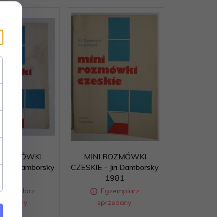
 ROZMÓWKI
MINI ROZMÓWKI
 Jiri Damborsky
CZESKIE - Jiri Damborsky
1981
1981
Egzemplarz
Egzemplarz
przedany
sprzedany
Egzemplarz
Egzemplarz
przedany
sprzedany