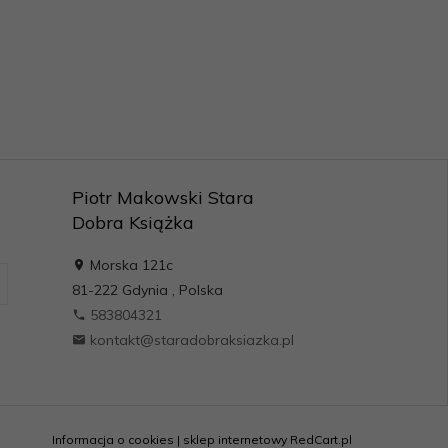
Piotr Makowski Stara
Dobra Książka
Morska 121c
81-222
Gdynia
,
Polska
583804321
kontakt@staradobraksiazka.pl
Informacja o cookies
|
sklep internetowy
RedCart.pl