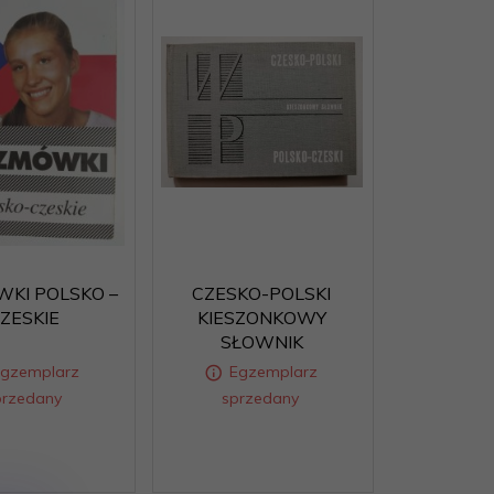
KI POLSKO –
CZESKO-POLSKI
ZESKIE
KIESZONKOWY
SŁOWNIK
Egzemplarz
Egzemplarz
przedany
sprzedany
Egzemplarz
Egzemplarz
przedany
sprzedany