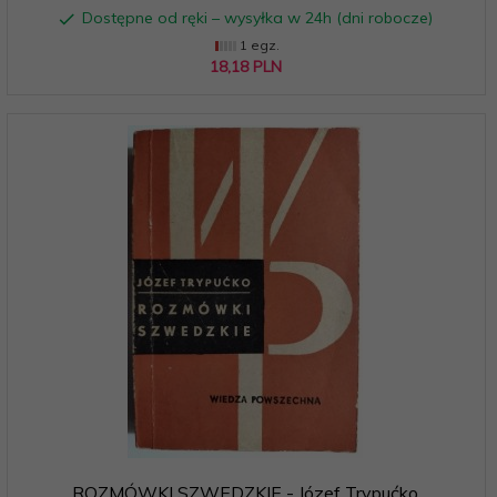
Dostępne od ręki – wysyłka w 24h (dni robocze)
1 egz.
18,
18
PLN
ROZMÓWKI SZWEDZKIE - Józef Trypućko