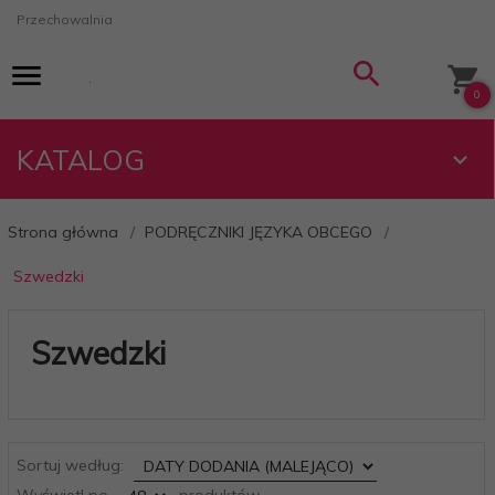
Przechowalnia
0
KATALOG
Strona główna
PODRĘCZNIKI JĘZYKA OBCEGO
Szwedzki
Szwedzki
sort
Sortuj według:
pop
Wyświetl po
produktów