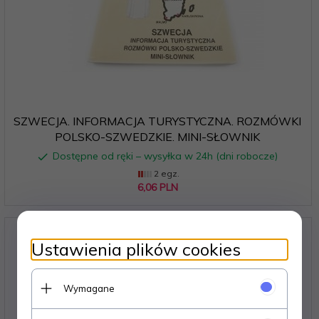
SZWECJA. INFORMACJA TURYSTYCZNA. ROZMÓWKI
POLSKO-SZWEDZKIE. MINI-SŁOWNIK
Dostępne od ręki – wysyłka w 24h (dni robocze)
2 egz.
6,
06
PLN
Ustawienia plików cookies
Wymagane