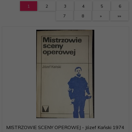
1
2
3
4
5
6
7
8
»
»»
MISTRZOWIE SCENY OPEROWEJ - Józef Kański 1974