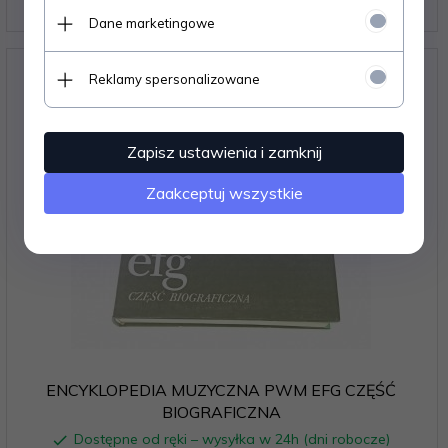
9,
09
PLN
Dane marketingowe
Reklamy spersonalizowane
Zapisz ustawienia i zamknij
Zaakceptuj wszystkie
ENCYKLOPEDIA MUZYCZNA PWM EFG CZĘŚĆ
BIOGRAFICZNA
Dostępne od ręki – wysyłka w 24h (dni robocze)