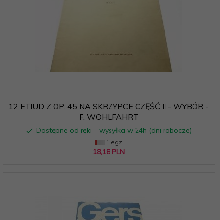
12 ETIUD Z OP. 45 NA SKRZYPCE CZĘŚĆ II - WYBÓR -
F. WOHLFAHRT
Dostępne od ręki – wysyłka w 24h (dni robocze)
1 egz.
18,
18
PLN