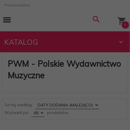
Przechowalnia
0
KATALOG
PWM - Polskie Wydawnictwo
Muzyczne
sort
Sortuj według:
pop
Wyświetl po
produktów