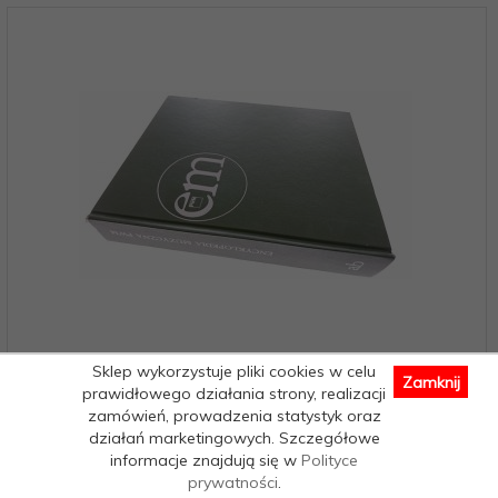
Sklep wykorzystuje pliki cookies w celu
Zamknij
ENCYKLOPEDIA MUZYCZNA PWM AB (Wydanie II
prawidłowego działania strony, realizacji
1986)
zamówień, prowadzenia statystyk oraz
działań marketingowych. Szczegółowe
Dostępne od ręki – wysyłka w 24h (dni robocze)
informacje znajdują się w
Polityce
1 egz.
prywatności
.
9,
09
PLN