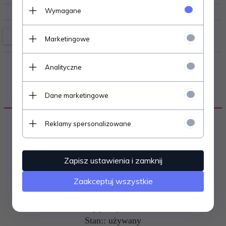
Wymagane
Marketingowe
Analityczne
Dane marketingowe
OPIS PRODUKTU
Reklamy spersonalizowane
Autor:: Praca Zbiorowa
Wydawnictwo:: Hearst-Marquard Publishing
Zapisz ustawienia i zamknij
Rok wydania:: 2005
Zaakceptuj wszystkie
Ilość stron:: 130
Okładka:: miękka
Język:: polski
Stan:: używany