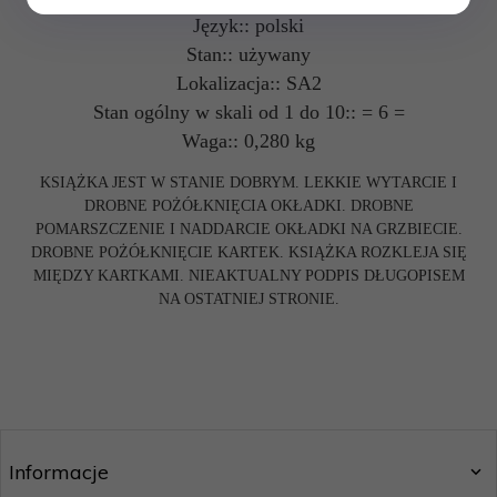
Język:: polski
Stan:: używany
Lokalizacja:: SA2
Stan ogólny w skali od 1 do 10:: = 6 =
Waga:: 0,280 kg
KSIĄŻKA JEST W STANIE DOBRYM. LEKKIE WYTARCIE I
DROBNE POŻÓŁKNIĘCIA OKŁADKI. DROBNE
POMARSZCZENIE I NADDARCIE OKŁADKI NA GRZBIECIE.
DROBNE POŻÓŁKNIĘCIE KARTEK. KSIĄŻKA ROZKLEJA SIĘ
MIĘDZY KARTKAMI. NIEAKTUALNY PODPIS DŁUGOPISEM
NA OSTATNIEJ STRONIE.
Informacje