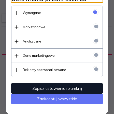
Wymagane
Marketingowe
Analityczne
OPIS PRODUKTU
Dane marketingowe
Reklamy spersonalizowane
Autor:: Stanisław Kowalewski
Wydawnictwo:: Horyzonty
Rok wydania:: 1976
Zapisz ustawienia i zamknij
Wydanie:: pierwsze
Ilość stron:: 144
Zaakceptuj wszystkie
Okładka:: miękka
Język:: polski