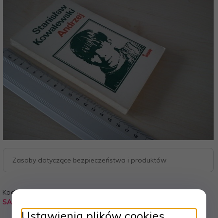
Zasoby dotyczące bezpieczeństwa i produktów
Kod:
Waga:
SA2
0.090
kg
Ustawienia plików cookies