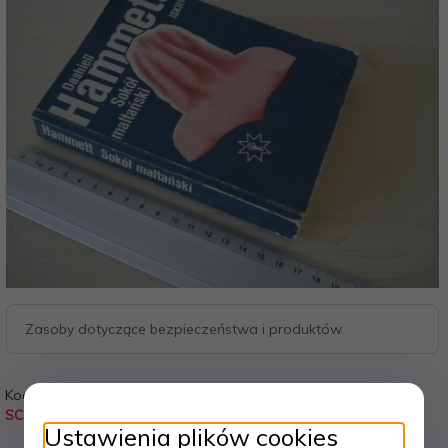
Zasoby dotyczące bezpieczeństwa i produktów
Kod:
Waga:
SC7
0.220
kg
Ustawienia plików cookies