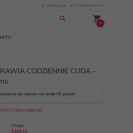
Zaloguj się
Zarejestruj mnie
0
ABATU
PRAWIA CODZIENNIE CUDA -
ans
adzony do obrotu na rynek UE przed
Waga:
0.100
kg