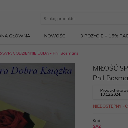
ONA GŁÓWNA
NOWOŚCI
3 POZYCJE = 15% R
AWIA CODZIENNIE CUDA - Phil Bosmans
MIŁOŚĆ S
Phil Bosm
Produkt wprow
13.12.2024.
Kod:
SA2