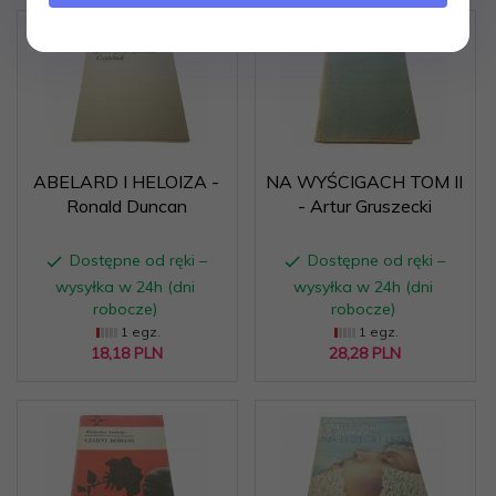
ABELARD I HELOIZA -
NA WYŚCIGACH TOM II
Ronald Duncan
- Artur Gruszecki
Dostępne od ręki –
Dostępne od ręki –
wysyłka w 24h (dni
wysyłka w 24h (dni
robocze)
robocze)
1 egz.
1 egz.
18,
18
PLN
28,
28
PLN