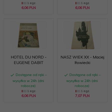
1 egz.
1 egz.
6,
06
PLN
6,
06
PLN
HOTEL DU NORD -
NASZ WIEK XX - Maciej
EUGENE DABIT
Iłowiecki
Dostępne od ręki –
Dostępne od ręki –
wysyłka w 24h (dni
wysyłka w 24h (dni
robocze)
robocze)
1 egz.
1 egz.
6,
06
PLN
7,
07
PLN