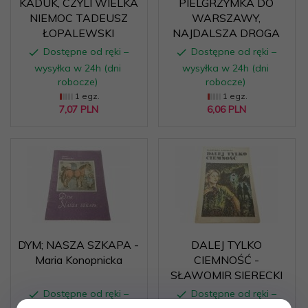
KADUK, CZYLI WIELKA
PIELGRZYMKA DO
NIEMOC TADEUSZ
WARSZAWY,
ŁOPALEWSKI
NAJDALSZA DROGA
Dostępne od ręki –
Dostępne od ręki –
wysyłka w 24h (dni
wysyłka w 24h (dni
robocze)
robocze)
1 egz.
1 egz.
7,
07
PLN
6,
06
PLN
DYM; NASZA SZKAPA -
DALEJ TYLKO
Maria Konopnicka
CIEMNOŚĆ -
SŁAWOMIR SIERECKI
Dostępne od ręki –
Dostępne od ręki –