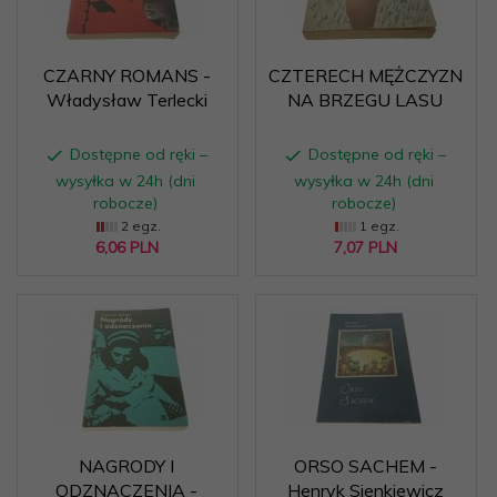
CZARNY ROMANS -
CZTERECH MĘŻCZYZN
Władysław Terlecki
NA BRZEGU LASU
Dostępne od ręki –
Dostępne od ręki –
wysyłka w 24h (dni
wysyłka w 24h (dni
robocze)
robocze)
2 egz.
1 egz.
6,
06
PLN
7,
07
PLN
NAGRODY I
ORSO SACHEM -
ODZNACZENIA -
Henryk Sienkiewicz