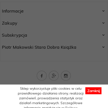
Informacje
Zakupy
Subskrypcja
Piotr Makowski Stara Dobra Książka
kontakt@staradobraksiazka.pl
Sklep wykorzystuje pliki cookies w celu
Zamknij
Informacja o cookies
|
sklep internetowy
RedCart.pl
prawidłowego działania strony, realizacji
zamówień, prowadzenia statystyk oraz
działań marketingowych. Szczegółowe
informacje znajdują się w
Polityce