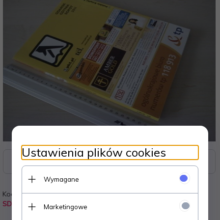
Ustawienia plików cookies
Zasoby dotyczące bezpieczeństwa i produktów
Wymagane
Kod:
Waga:
SD8
0.380
kg
Marketingowe