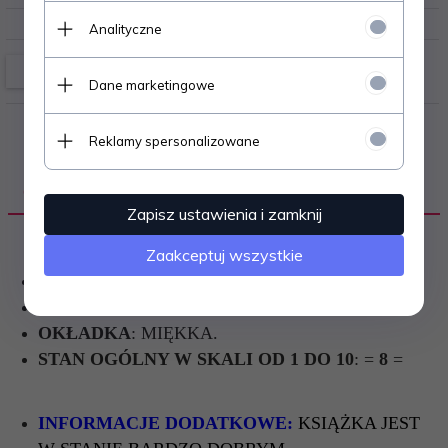
Analityczne
Dane marketingowe
Reklamy spersonalizowane
OPIS PRODUKTU
Zapisz ustawienia i zamknij
Zaakceptuj wszystkie
ROK WYDANIA
: 2011.
ILOŚĆ STRON
: 292.
OKŁADKA
: MIĘKKA.
STAN OGÓLNY W SKALI OD 1 DO 10
: =
8
=
INFORMACJE DODATKOWE:
KSIĄŻKA JEST