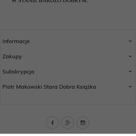
W STANIE BARDZO DOBRYM.
Informacje
Zakupy
Subskrypcja
Piotr Makowski Stara Dobra Książka
kontakt@staradobraksiazka.pl