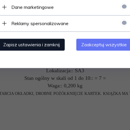
Autor:: Jerzy Broszkiewicz
Dane marketingowe
Ilustracje:: Rechowicz Gabriel
Wydawnictwo:: Nasza Księgarnia
Reklamy spersonalizowane
Rok wydania:: 1978
Wydanie:: drugie
Ilość stron:: 224
Zapisz ustawienia i zamknij
Zaakceptuj wszystkie
Okładka:: miękka
Język:: polski
Stan:: używany
Lokalizacja:: SA3
Stan ogólny w skali od 1 do 10:: = 7 =
Waga:: 0,200 kg
TARCIA OKŁADKI, DROBNE POŻÓŁKNIĘCIE KARTEK. KSIĄŻKA MA