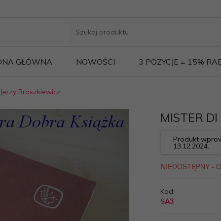
ONA GŁÓWNA
NOWOŚCI
3 POZYCJE = 15% R
 Jerzy Broszkiewicz
MISTER DI 
Produkt wprow
13.12.2024.
Kod:
SA3