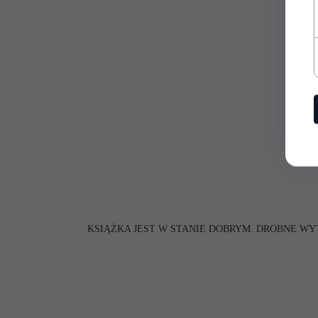
KSIĄŻKA JEST W STANIE DOBRYM. DROBNE WY