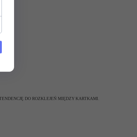
 TENDENCJĘ DO ROZKLEJEŃ MIĘDZY KARTKAMI.