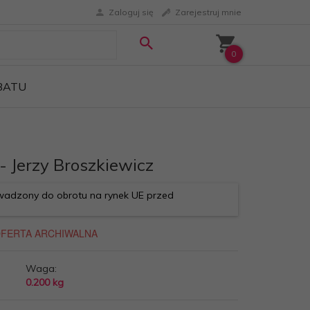
Zaloguj się
Zarejestruj mnie
0
ABATU
- Jerzy Broszkiewicz
adzony do obrotu na rynek UE przed
Waga:
0.200
kg