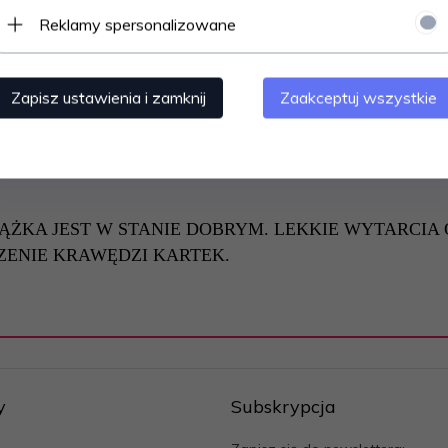
Reklamy spersonalizowane
SKI.
Zapisz ustawienia i zamknij
Zaakceptuj wszystkie
TĄ
.
 10
: =
7
=
IĄŻKA JEST W STANIE DOBRYM. LEKKIE WYTARCI
ZENIE KRAWĘDZI KARTEK.
y
Subskrypcja