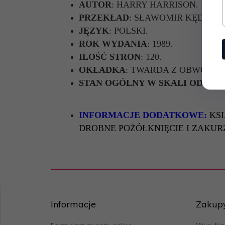
AUTOR
: HARRY HARRISON.
PRZEKŁAD
: SŁAWOMIR KĘDZIER
JĘZYK
: POLSKI.
ROK WYDANIA
: 1989.
ILOŚĆ STRON
: 120.
OKŁADKA
:
TWARDA Z OBWOLU
STAN OGÓLNY W SKALI OD 1 DO
INFORMACJE DODATKOWE:
KS
DROBNE POŻÓŁKNIĘCIE I ZAKUR
Informacje
Zakup