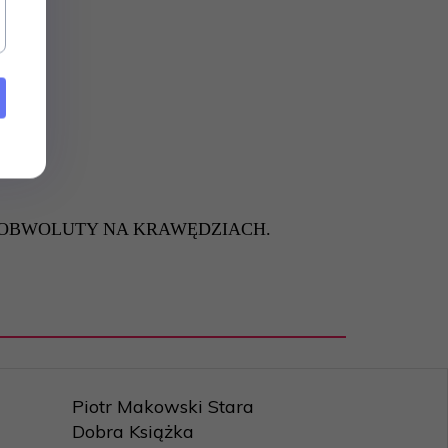
A OBWOLUTY NA KRAWĘDZIACH.
Piotr Makowski Stara
Dobra Książka