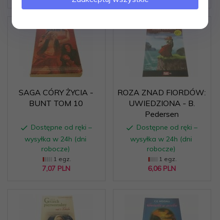
SAGA CÓRY ŻYCIA -
ROZA ZNAD FIORDÓW:
BUNT TOM 10
UWIEDZIONA - B.
Pedersen
Dostępne od ręki –
Dostępne od ręki –
wysyłka w 24h (dni
wysyłka w 24h (dni
robocze)
robocze)
1 egz.
1 egz.
7,
07
PLN
6,
06
PLN