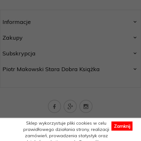
Informacje
Zakupy
Subskrypcja
Piotr Makowski Stara Dobra Książka
kontakt@staradobraksiazka.pl
Sklep wykorzystuje pliki cookies w celu
Zamknij
Informacja o cookies
|
sklep internetowy
RedCart.pl
prawidłowego działania strony, realizacji
zamówień, prowadzenia statystyk oraz