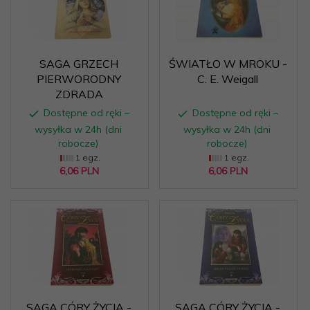
SAGA GRZECH
ŚWIATŁO W MROKU -
PIERWORODNY
C. E. Weigall
ZDRADA
Dostępne od ręki –
Dostępne od ręki –
wysyłka w 24h (dni
wysyłka w 24h (dni
robocze)
robocze)
1 egz.
1 egz.
6,
06
PLN
6,
06
PLN
SAGA CÓRY ŻYCIA -
SAGA CÓRY ŻYCIA -