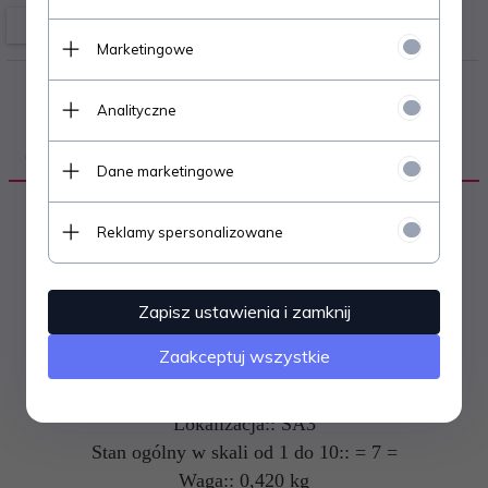
Marketingowe
Analityczne
OPIS PRODUKTU
Dane marketingowe
Reklamy spersonalizowane
Autor:: Praca Zbiorowa
Rok wydania:: 1994
Ilość stron:: 384
Zapisz ustawienia i zamknij
Okładka:: miękka
Zaakceptuj wszystkie
Język:: polski
Stan:: używany
Lokalizacja:: SA3
Stan ogólny w skali od 1 do 10:: = 7 =
Waga:: 0,420 kg