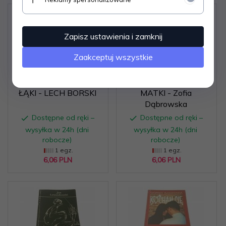
Zapisz ustawienia i zamknij
Zaakceptuj wszystkie
JUŻ NIE MA DAWNEJ
DŁUGI REJS PANI
ŁĄKI - LECH BORSKI
MATKI - Zofia
Dąbrowska
Dostępne od ręki –
Dostępne od ręki –
wysyłka w 24h (dni
wysyłka w 24h (dni
robocze)
robocze)
1 egz.
1 egz.
6,
06
PLN
6,
06
PLN