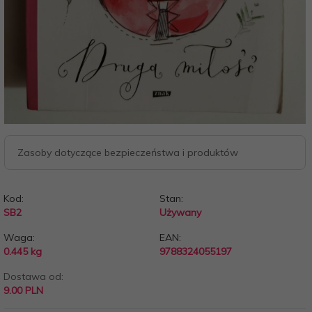
Zasoby dotyczące bezpieczeństwa i produktów
Kod:
Stan:
SB2
Używany
Waga:
EAN:
0.445
kg
9788324055197
Dostawa od:
9.00 PLN