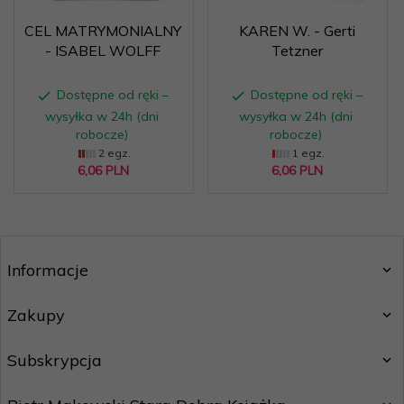
CEL MATRYMONIALNY
KAREN W. - Gerti
- ISABEL WOLFF
Tetzner
Dostępne od ręki –
Dostępne od ręki –
wysyłka w 24h (dni
wysyłka w 24h (dni
robocze)
robocze)
2 egz.
1 egz.
6,
06
PLN
6,
06
PLN
Informacje
Zakupy
Subskrypcja