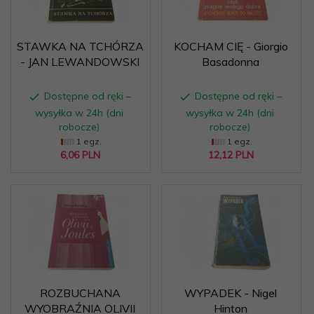
STAWKA NA TCHÓRZA
KOCHAM CIĘ - Giorgio
- JAN LEWANDOWSKI
Basadonna
Dostępne od ręki –
Dostępne od ręki –
wysyłka w 24h (dni
wysyłka w 24h (dni
robocze)
robocze)
1 egz.
1 egz.
6,
06
PLN
12,
12
PLN
ROZBUCHANA
WYPADEK - Nigel
WYOBRAŹNIA OLIVII
Hinton