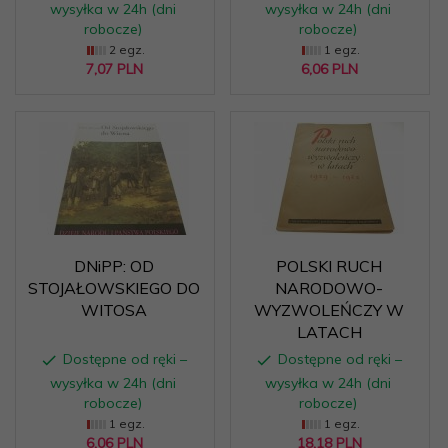
wysyłka w 24h (dni
wysyłka w 24h (dni
robocze)
robocze)
2 egz.
1 egz.
7,
07
PLN
6,
06
PLN
DNiPP: OD
POLSKI RUCH
STOJAŁOWSKIEGO DO
NARODOWO-
WITOSA
WYZWOLEŃCZY W
LATACH
Dostępne od ręki –
Dostępne od ręki –
wysyłka w 24h (dni
wysyłka w 24h (dni
robocze)
robocze)
1 egz.
1 egz.
6,
06
PLN
18,
18
PLN