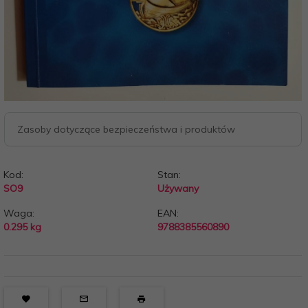
Zasoby dotyczące bezpieczeństwa i produktów
Kod:
Stan:
SO9
Używany
Waga:
EAN:
0.295
kg
9788385560890