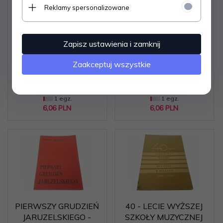
Reklamy spersonalizowane
ZIARNA NA OKOPIE -
DNiPP: RADY
Zbigniew Załuski
KALLIMACHA -
Krzysztof Baczkowski
Zapisz ustawienia i zamknij
Zaakceptuj wszystkie
Dostępne od ręki –
Dostępne od ręki –
wysyłka w 24h (dni
wysyłka w 24h (dni
robocze)
robocze)
1 egz.
1 egz.
6,
06
PLN
6,
06
PLN
PIERWSZY GRUDZIEŃ
40 - LECIE WYŻSZEJ
JARUZELSKIEGO -
SZKOŁY MUZYCZNEJ