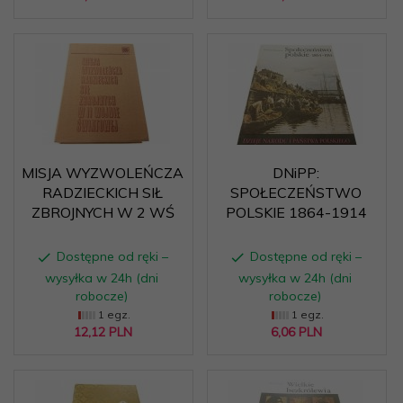
MISJA WYZWOLEŃCZA
DNiPP:
RADZIECKICH SIŁ
SPOŁECZEŃSTWO
ZBROJNYCH W 2 WŚ
POLSKIE 1864-1914
Dostępne od ręki –
Dostępne od ręki –
wysyłka w 24h (dni
wysyłka w 24h (dni
robocze)
robocze)
1 egz.
1 egz.
12,
12
PLN
6,
06
PLN