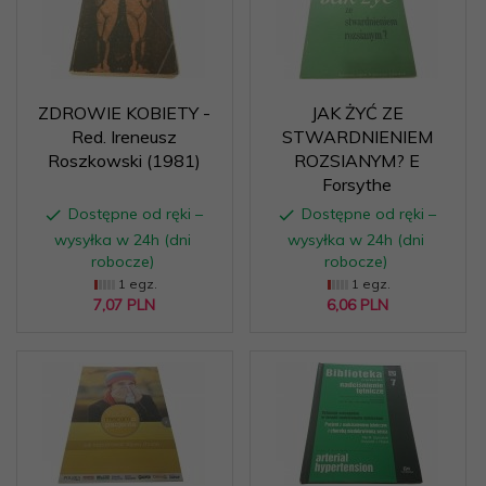
ZDROWIE KOBIETY -
JAK ŻYĆ ZE
Red. Ireneusz
STWARDNIENIEM
Roszkowski (1981)
ROZSIANYM? E
Forsythe
Dostępne od ręki –
Dostępne od ręki –
wysyłka w 24h (dni
wysyłka w 24h (dni
robocze)
robocze)
1 egz.
1 egz.
7,
07
PLN
6,
06
PLN