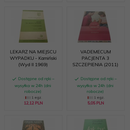
LEKARZ NA MIEJSCU
VADEMECUM
WYPADKU - Kamiński
PACJENTA 3
(Wyd II 1969)
SZCZEPIENIA (2011)
Dostępne od ręki –
Dostępne od ręki –
wysyłka w 24h (dni
wysyłka w 24h (dni
robocze)
robocze)
1 egz.
1 egz.
12,
12
PLN
5,
05
PLN