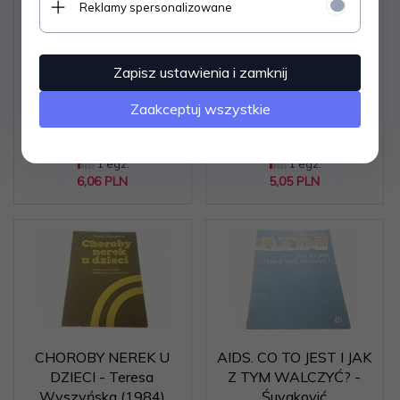
Reklamy spersonalizowane
ALERGIE 99
VADEMECUM
SPOSOBÓW
PACJENTA 10 OPIEKA
ROZPOZNANIA -
NAD OSOBĄ ... (2011)
Zapisz ustawienia i zamknij
Barbara Finke
Dostępne od ręki –
Dostępne od ręki –
Zaakceptuj wszystkie
wysyłka w 24h (dni
wysyłka w 24h (dni
robocze)
robocze)
1 egz.
1 egz.
6,
06
PLN
5,
05
PLN
CHOROBY NEREK U
AIDS. CO TO JEST I JAK
DZIECI - Teresa
Z TYM WALCZYĆ? -
Wyszyńska (1984)
Śuvaković