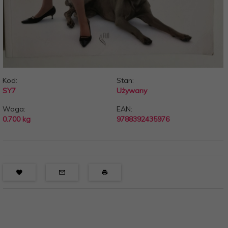
Kod:
Stan:
SY7
Używany
Waga:
EAN:
0.700
kg
9788392435976