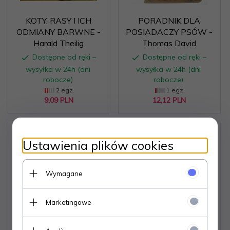
KOTY. RASY I ICH
PORADNIK DLA
ODMIANY BARWNE -
POSIADACZY PSÓW -
Harald Theilig
Thomas David
Dostępne od ręki –
Dostępne od ręki –
wysyłka w 24h (dni
wysyłka w 24h (dni
robocze)
robocze)
2 egz.
1 egz.
9,
09
PLN
12,
12
PLN
Ustawienia plików cookies
Wymagane
ŻÓŁWIE W DOMU -
SEKRETY DELFINÓW -
Marketingowe
Jerzy Gosławski 1992
Jadwiga Wernerowa
1982