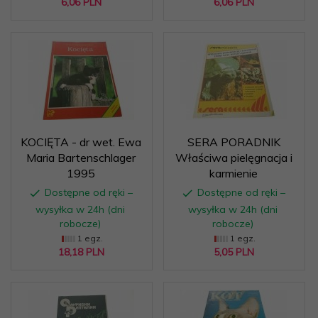
6,
06
PLN
6,
06
PLN
KOCIĘTA - dr wet. Ewa
SERA PORADNIK
Maria Bartenschlager
Właściwa pielęgnacja i
1995
karmienie
Dostępne od ręki –
Dostępne od ręki –
wysyłka w 24h (dni
wysyłka w 24h (dni
robocze)
robocze)
1 egz.
1 egz.
18,
18
PLN
5,
05
PLN