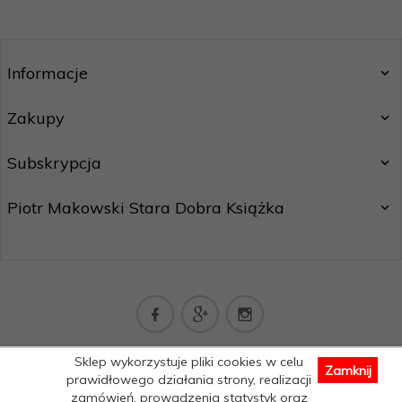
Informacje
Zakupy
Subskrypcja
Piotr Makowski Stara Dobra Książka
kontakt@staradobraksiazka.pl
Sklep wykorzystuje pliki cookies w celu
Zamknij
Informacja o cookies
|
sklep internetowy
RedCart.pl
prawidłowego działania strony, realizacji
zamówień, prowadzenia statystyk oraz