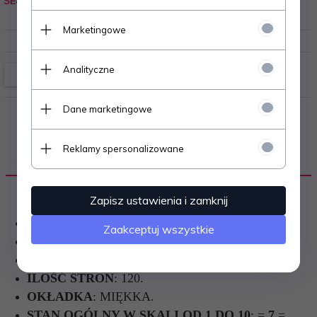
SE8
0.100
kg
Marketingowe
Analityczne
Dane marketingowe
Reklamy spersonalizowane
OPIS PRODUKTU
Zapisz ustawienia i zamknij
AUTOR
: TADEUSZ GÓRA.
Zaakceptuj wszystkie
JĘZYK
: POLSKI.
ROK WYDANIA
: 1991.
ILOŚĆ STRON
: 120.
OKŁADKA
: MIĘKKA.
STAN OGÓLNY W SKALI OD 1 DO 10
: =
7
=