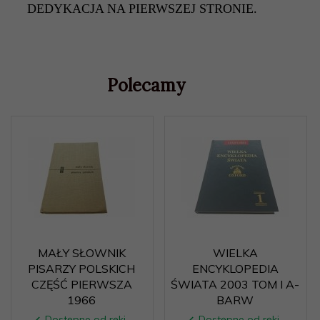
DEDYKACJA NA PIERWSZEJ STRONIE.
Polecamy
MAŁY SŁOWNIK
WIELKA
PISARZY POLSKICH
ENCYKLOPEDIA
CZĘŚĆ PIERWSZA
ŚWIATA 2003 TOM I A-
1966
BARW
Dostępne od ręki –
Dostępne od ręki –