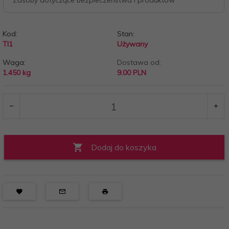
Zasoby dotyczące bezpieczeństwa i produktów
Kod:
Stan:
TI1
Używany
Waga:
Dostawa od:
1.450
kg
9.00 PLN
Dodaj do koszyka