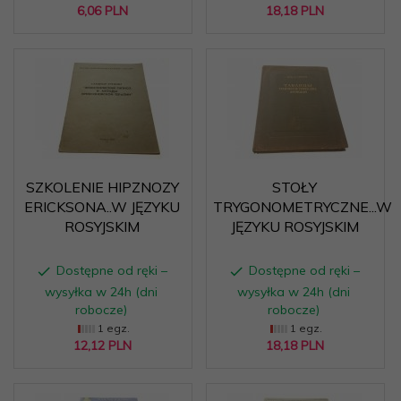
6,
06
PLN
18,
18
PLN
SZKOLENIE HIPZNOZY
STOŁY
ERICKSONA..W JĘZYKU
TRYGONOMETRYCZNE...W
ROSYJSKIM
JĘZYKU ROSYJSKIM
Dostępne od ręki –
Dostępne od ręki –
wysyłka w 24h (dni
wysyłka w 24h (dni
robocze)
robocze)
1 egz.
1 egz.
12,
12
PLN
18,
18
PLN