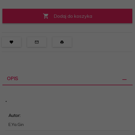
Dodaj do koszyka
OPIS
.
Autor:
E.Ya.Gin