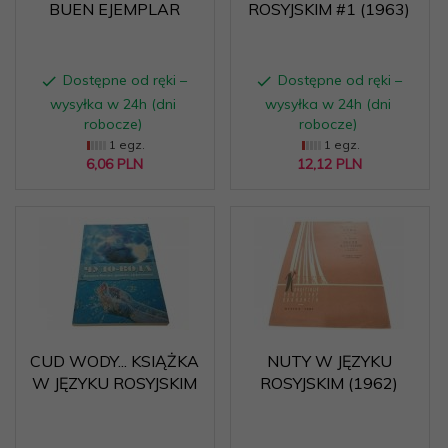
BUEN EJEMPLAR
ROSYJSKIM #1 (1963)
Dostępne od ręki –
Dostępne od ręki –
wysyłka w 24h (dni
wysyłka w 24h (dni
robocze)
robocze)
1 egz.
1 egz.
6,
06
PLN
12,
12
PLN
CUD WODY... KSIĄŻKA
NUTY W JĘZYKU
W JĘZYKU ROSYJSKIM
ROSYJSKIM (1962)