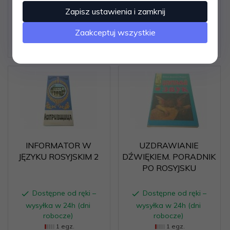
Dostępne od ręki –
Dostępne od ręki –
Zapisz ustawienia i zamknij
wysyłka w 24h (dni
wysyłka w 24h (dni
robocze)
robocze)
Zaakceptuj wszystkie
2 egz.
1 egz.
5,
05
PLN
18,
18
PLN
INFORMATOR W
UZDRAWIANIE
JĘZYKU ROSYJSKIM 2
DŹWIĘKIEM. PORADNIK
PO ROSYJSKU
Dostępne od ręki –
Dostępne od ręki –
wysyłka w 24h (dni
wysyłka w 24h (dni
robocze)
robocze)
1 egz.
1 egz.