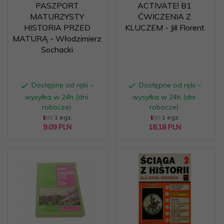
PASZPORT
ACTIVATE! B1
MATURZYSTY
ĆWICZENIA Z
HISTORIA PRZED
KLUCZEM - Jill Florent
MATURĄ - Włodzimierz
Sochacki
Dostępne od ręki –
Dostępne od ręki –
wysyłka w 24h (dni
wysyłka w 24h (dni
robocze)
robocze)
1 egz.
1 egz.
9,
09
PLN
18,
18
PLN