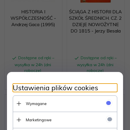
HISTORIA I
ŚCIĄGA Z HISTORII DLA
WSPÓŁCZESNOŚĆ -
SZKÓŁ ŚREDNICH. CZ. 2
Andrzej Gaca (1995)
DZIEJE NOWOŻYTNE
DO 1815 - Jerzy Besala
Dostępne od ręki –
Dostępne od ręki –
wysyłka w 24h (dni
wysyłka w 24h (dni
robocze)
robocze)
1 egz.
1 egz.
12,
12
PLN
12,
12
PLN
Ustawienia plików cookies
Wymagane
Marketingowe