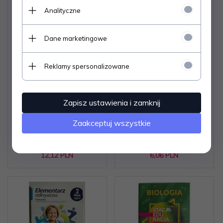
Analityczne
MUZYKA KLASA 1
ĆWICZENIA Z CHEMII -
Dane marketingowe
Janusz Detmer
Reklamy spersonalizowane
Zapisz ustawienia i zamknij
Dostępne od ręki –
Dostępne od ręki –
Zaakceptuj wszystkie
wysyłka w 24h (dni
wysyłka w 24h (dni
robocze)
robocze)
11 egz.
3 egz.
12,
12
PLN
6,
06
PLN