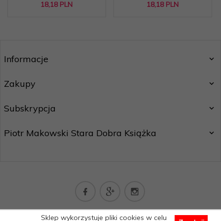
18,
18
PLN
18,
18
PLN
Informacje
Zakupy
Subskrypcja
Piotr Makowski Stara Dobra Książka
kontakt@staradobraksiazka.pl
Sklep wykorzystuje pliki cookies w celu