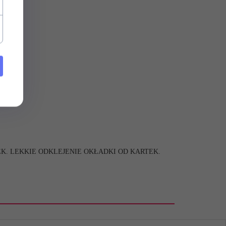
EK. LEKKIE ODKLEJENIE OKŁADKI OD KARTEK.