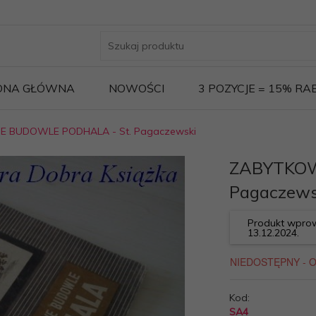
ONA GŁÓWNA
NOWOŚCI
3 POZYCJE = 15% R
 BUDOWLE PODHALA - St. Pagaczewski
ZABYTKOW
Pagaczews
Produkt wprow
13.12.2024.
Kod:
SA4