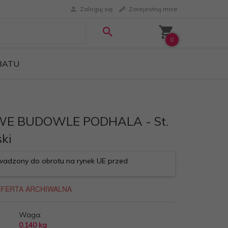
Zaloguj się
Zarejestruj mnie
0
ABATU
E BUDOWLE PODHALA - St.
ki
adzony do obrotu na rynek UE przed
Waga:
0.140
kg