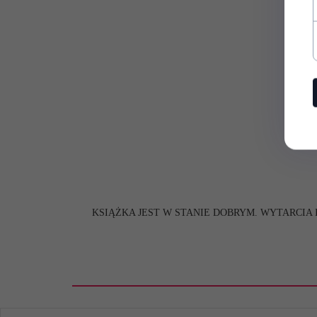
KSIĄŻKA JEST W STANIE DOBRYM. WYTARCIA 