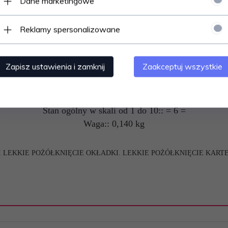
Dane marketingowe
Autor:: Stanisław Pagaczewski
Wydawnictwo:: Sport i Turystyka
Reklamy spersonalizowane
Rok wydania:: 1953
Ilość stron:: 64
Okładka:: miękka
Zapisz ustawienia i zamknij
Zaakceptuj wszystkie
Język:: polski
Stan:: używany
Lokalizacja:: SA4
Stan ogólny w skali od 1 do 10:: = 6 =
Waga:: 0,140 kg
I LEKKIE POŻÓŁKNIĘCIE OKŁADKI. LEKKIE POŻÓŁKNIĘCIE KART