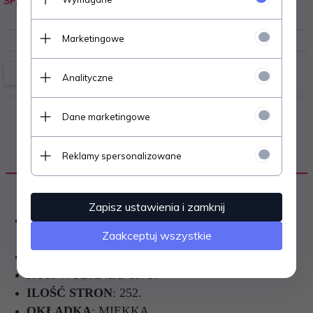
SF2
0.200
kg
Marketingowe
Analityczne
Dane marketingowe
Reklamy spersonalizowane
OPIS PRODUKTU
Zapisz ustawienia i zamknij
AUTOR
: ALEKSANDRA JASIŃSKA, RENATA
Zaakceptuj wszystkie
SIEMIEŃSKA.
JĘZYK
: POLSKI.
ROK WYDANIA
: 1975.
ILOŚĆ STRON
: 252.
OKŁADKA
: MIĘKKA.