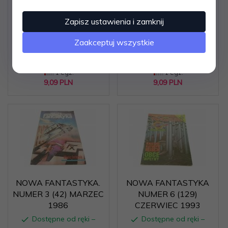
NOWA FANTASTYKA
NOWA FANTASTYKA
NUMER 6 (129)
NUMER 2 (8/101) LUTY
Zapisz ustawienia i zamknij
CZERWIEC 1993
1991
Dostępne od ręki –
Dostępne od ręki –
Zaakceptuj wszystkie
wysyłka w 24h (dni
wysyłka w 24h (dni
robocze)
robocze)
1 egz.
1 egz.
9,
09
PLN
9,
09
PLN
NOWA FANTASTYKA.
NOWA FANTASTYKA
NUMER 3 (42) MARZEC
NUMER 6 (129)
1986
CZERWIEC 1993
Dostępne od ręki –
Dostępne od ręki –