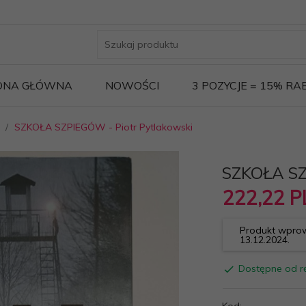
ONA GŁÓWNA
NOWOŚCI
3 POZYCJE = 15% R
SZKOŁA SZPIEGÓW - Piotr Pytlakowski
SZKOŁA SZ
222,
22
P
Produkt wprow
13.12.2024.
Dostępne od rę