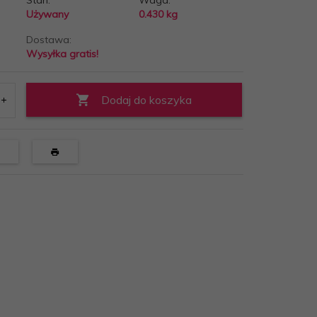
Stan:
Waga:
Używany
0.430
kg
Dostawa:
Wysyłka gratis!
Dodaj do koszyka