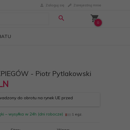
Zaloguj się
Zarejestruj mnie
0
ABATU
PIEGÓW - Piotr Pytlakowski
LN
adzony do obrotu na rynek UE przed
ki – wysyłka w 24h (dni robocze)
1 egz.