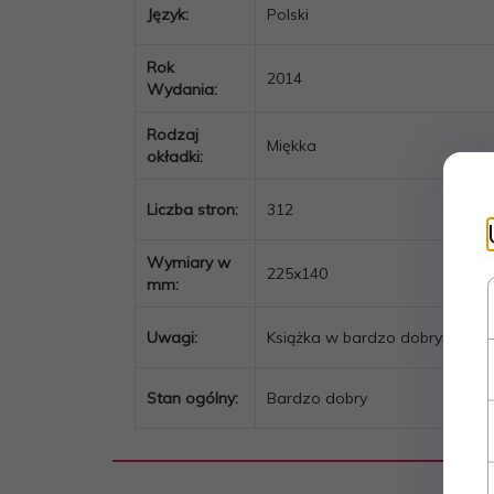
Język:
Polski
Rok
2014
Wydania:
Rodzaj
Miękka
okładki:
Liczba stron:
312
Wymiary w
225x140
mm:
Uwagi:
Książka w bardzo dobrym stani
Stan ogólny:
Bardzo dobry