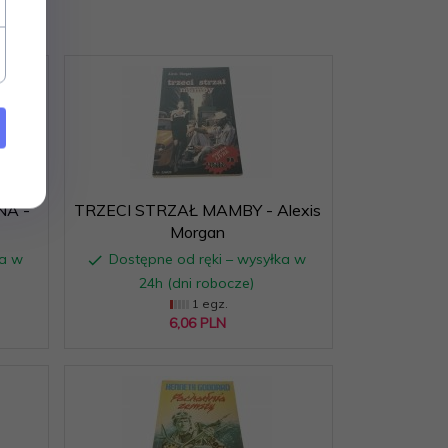
A -
TRZECI STRZAŁ MAMBY - Alexis
Morgan
ka w
Dostępne od ręki – wysyłka w
24h (dni robocze)
1 egz.
6,
06
PLN