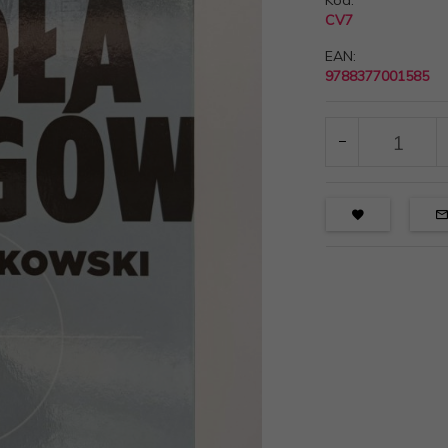
Kod:
CV7
EAN:
9788377001585