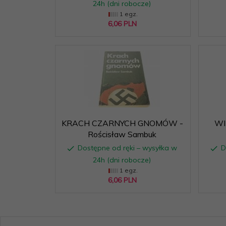
24h (dni robocze)
1 egz.
6,
06
PLN
KRACH CZARNYCH GNOMÓW -
WI
Rościsław Sambuk
Dostępne od ręki – wysyłka w
D
24h (dni robocze)
1 egz.
6,
06
PLN