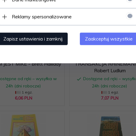
Polecamy
Reklamy spersonalizowane
Zapisz ustawienia i zamknij
Zaakceptuj wszystkie
 JEST MIKE - Brett Halliday
TRANSAKCJA RHINEMANN
Robert Ludlum
ostępne od ręki – wysyłka w
Dostępne od ręki – wysył
24h (dni robocze)
24h (dni robocze)
1 egz.
1 egz.
6,
06
PLN
7,
07
PLN