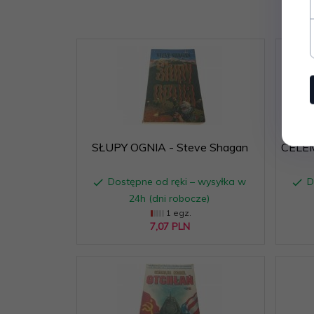
SŁUPY OGNIA - Steve Shagan
CELEM
Dostępne od ręki – wysyłka w
D
24h (dni robocze)
1 egz.
7,
07
PLN