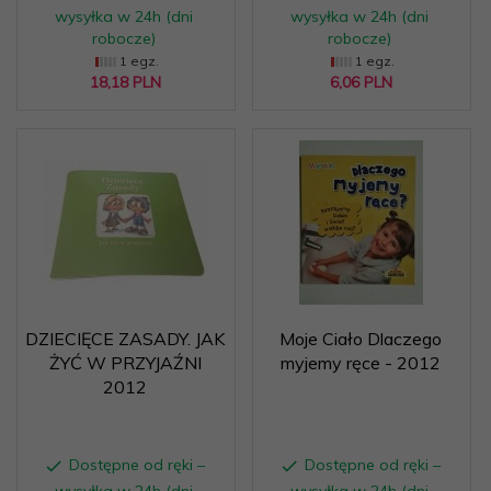
wysyłka w 24h (dni
wysyłka w 24h (dni
robocze)
robocze)
1 egz.
1 egz.
18,
18
PLN
6,
06
PLN
DZIECIĘCE ZASADY. JAK
Moje Ciało Dlaczego
ŻYĆ W PRZYJAŹNI
myjemy ręce - 2012
2012
Dostępne od ręki –
Dostępne od ręki –
wysyłka w 24h (dni
wysyłka w 24h (dni