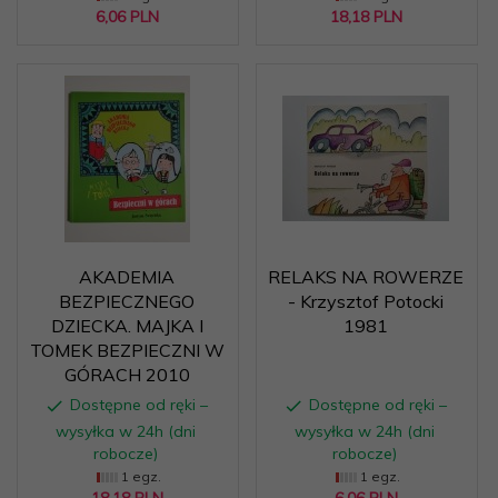
6,
06
PLN
18,
18
PLN
AKADEMIA
RELAKS NA ROWERZE
BEZPIECZNEGO
- Krzysztof Potocki
DZIECKA. MAJKA I
1981
TOMEK BEZPIECZNI W
GÓRACH 2010
Dostępne od ręki –
Dostępne od ręki –
wysyłka w 24h (dni
wysyłka w 24h (dni
robocze)
robocze)
1 egz.
1 egz.
18,
18
PLN
6,
06
PLN