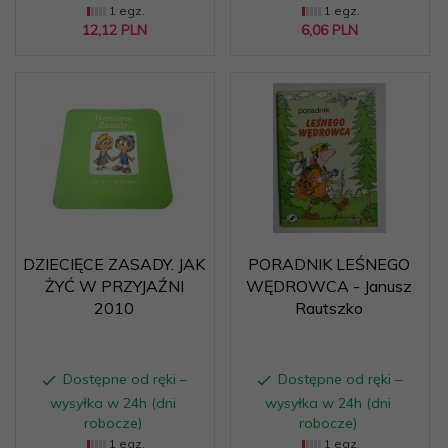
1 egz.
1 egz.
12,
12
PLN
6,
06
PLN
DZIECIĘCE ZASADY. JAK
PORADNIK LEŚNEGO
ŻYĆ W PRZYJAŹNI
WĘDROWCA - Janusz
2010
Rautszko
Dostępne od ręki –
Dostępne od ręki –
wysyłka w 24h (dni
wysyłka w 24h (dni
robocze)
robocze)
1 egz.
1 egz.