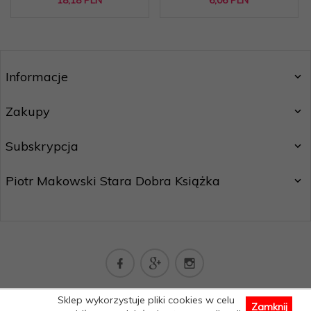
Informacje
Zakupy
Subskrypcja
Piotr Makowski Stara Dobra Książka
kontakt@staradobraksiazka.pl
Sklep wykorzystuje pliki cookies w celu
Zamknij
Informacja o cookies
|
sklep internetowy
RedCart.pl