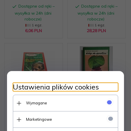
Dostępne od ręki –
Dostępne od ręki –
wysyłka w 24h (dni
wysyłka w 24h (dni
robocze)
robocze)
1 egz.
1 egz.
6,
06
PLN
28,
28
PLN
Ustawienia plików cookies
CZY ZAWSZE CHODZI
WSTĘP DO
Wymagane
O MIŁOŚĆ? - Jadwiga
DOROSŁOŚCI - Andrzej
Wilk 1995
Jaczewski 1989
Marketingowe