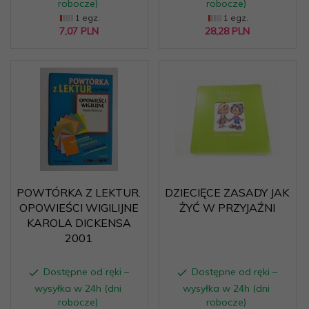
robocze)
robocze)
1 egz.
1 egz.
7,
07
PLN
28,
28
PLN
POWTÓRKA Z LEKTUR.
DZIECIĘCE ZASADY JAK
OPOWIEŚCI WIGILIJNE
ŻYĆ W PRZYJAŹNI
KAROLA DICKENSA
2001
Dostępne od ręki –
Dostępne od ręki –
wysyłka w 24h (dni
wysyłka w 24h (dni
robocze)
robocze)