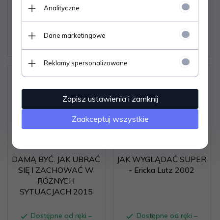
Dostępne od ręki –
Dostępne od ręki –
Analityczne
wysyłka w 24h (dni
wysyłka w 24h (dni
robocze)
robocze)
1 egz.
1 egz.
Dane marketingowe
6,
06
PLN
7,
07
PLN
Reklamy spersonalizowane
Zapisz ustawienia i zamknij
Zaakceptuj wszystkie
DAMĄ BYĆ. JAK UBRAĆ
JAK WYGLĄDAĆ SUPER
SIĘ I ZACHOWAĆ W
- Ericka Lutz 2002
RÓŻNYCH
SYTUACJACH 2015
Dostępne od ręki –
Dostępne od ręki –