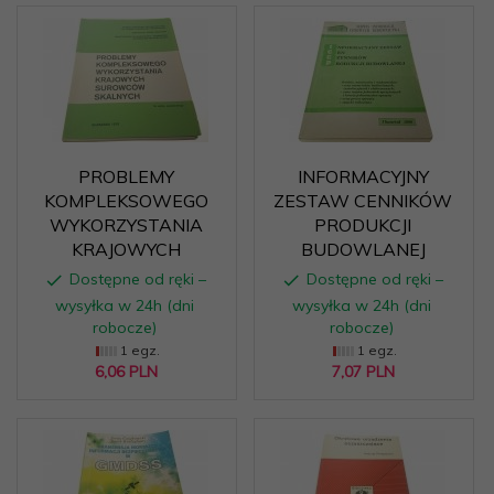
PROBLEMY
INFORMACYJNY
KOMPLEKSOWEGO
ZESTAW CENNIKÓW
WYKORZYSTANIA
PRODUKCJI
KRAJOWYCH
BUDOWLANEJ
Dostępne od ręki –
Dostępne od ręki –
wysyłka w 24h (dni
wysyłka w 24h (dni
robocze)
robocze)
1 egz.
1 egz.
6,
06
PLN
7,
07
PLN