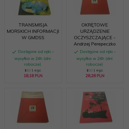
TRANSMISJA
OKRĘTOWE
MORSKICH INFORMACJI
URZĄDZENIE
W GMDSS
OCZYSZCZAJĄCE -
Andrzej Perepeczko
Dostępne od ręki –
Dostępne od ręki –
wysyłka w 24h (dni
wysyłka w 24h (dni
robocze)
robocze)
1 egz.
1 egz.
18,
18
PLN
28,
28
PLN