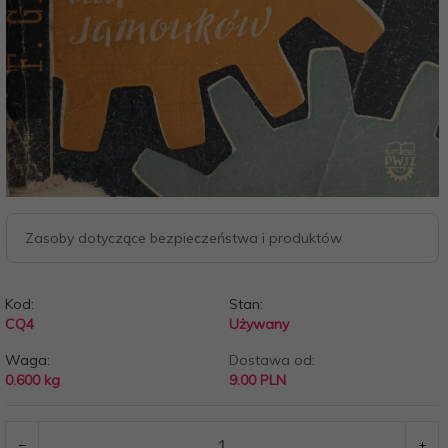
Zasoby dotyczące bezpieczeństwa i produktów
Kod:
Stan:
CQ4
Używany
Waga:
Dostawa od:
0.600
kg
9.00 PLN