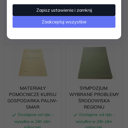
Dostępne od ręki –
Dostępne od ręki –
Zapisz ustawienia i zamknij
wysyłka w 24h (dni
wysyłka w 24h (dni
robocze)
robocze)
Zaakceptuj wszystkie
1 egz.
1 egz.
28,
28
PLN
6,
06
PLN
MATERIAŁY
SYMPOZJUM.
POMOCNICZE KURSU
WYBRANE PROBLEMY
GOSPODARKA PALIW-
ŚRODOWISKA
SMAR
REGIONU
Dostępne od ręki –
Dostępne od ręki –
wysyłka w 24h (dni
wysyłka w 24h (dni
robocze)
robocze)