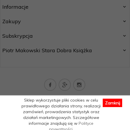
Informacje
Zakupy
Subskrypcja
Piotr Makowski Stara Dobra Książka
kontakt@staradobraksiazka.pl
Sklep wykorzystuje pliki cookies w celu
Zamknij
Informacja o cookies
|
sklep internetowy
RedCart.pl
prawidłowego działania strony, realizacji
zamówień, prowadzenia statystyk oraz
działań marketingowych. Szczegółowe
informacje znajdują się w
Polityce
prywatności
.