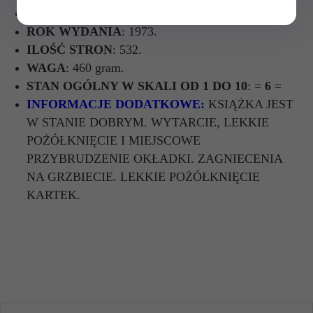
WYDAWCA
: WYDAWNICTWO LUBELSKIE.
ROK WYDANIA
: 1973.
ILOŚĆ STRON
: 532.
WAGA
: 460 gram.
STAN OGÓLNY W SKALI OD 1 DO 10
: =
6
=
INFORMACJE DODATKOWE:
KSIĄŻKA JEST
W STANIE DOBRYM. WYTARCIE, LEKKIE
POŻÓŁKNIĘCIE I MIEJSCOWE
PRZYBRUDZENIE OKŁADKI. ZAGNIECENIA
NA GRZBIECIE. LEKKIE POŻÓŁKNIĘCIE
KARTEK.