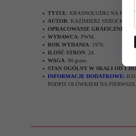
TYTUŁ
:
KRASNOLUDKI NA FORTE
AUTOR
:
KAZIMIERZ SEROCKI.
OPRACOWANIE GRAFICZNE
: M
WYDAWCA
: PWM.
ROK WYDANIA
: 1970.
ILOŚĆ STRON
: 24.
WAGA
: 90 gram.
STAN OGÓLNY W SKALI OD 1 DO
INFORMACJE DODATKOWE:
KSI
PODPIS OŁÓWKIEM NA PIERWSZEJ