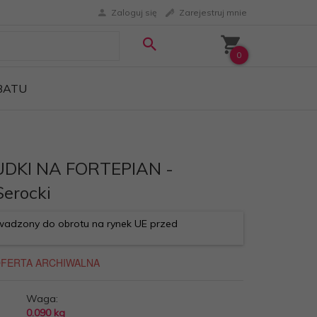
Zaloguj się
Zarejestruj mnie
0
ABATU
DKI NA FORTEPIAN -
Serocki
adzony do obrotu na rynek UE przed
Waga:
0.090
kg