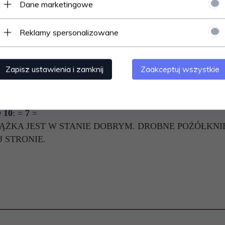
Dane marketingowe
PIAN.
Reklamy spersonalizowane
ACIEJ MAKAREWICZ.
Zapisz ustawienia i zamknij
Zaakceptuj wszystkie
 10
: =
7
=
ĄŻKA JEST W STANIE DOBRYM. DROBNE POŻÓŁKNIĘ
 STRONIE.