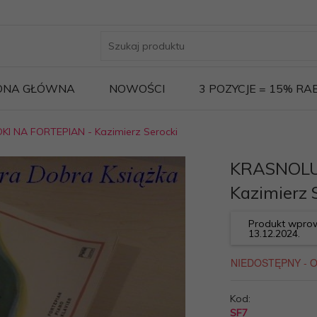
ONA GŁÓWNA
NOWOŚCI
3 POZYCJE = 15% R
I NA FORTEPIAN - Kazimierz Serocki
KRASNOLU
Kazimierz 
Produkt wprow
13.12.2024.
Kod:
SF7