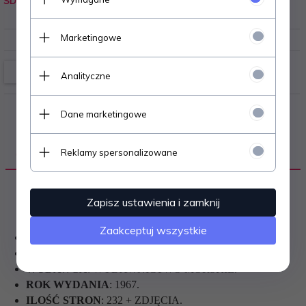
SD1
0.220
kg
Marketingowe
Analityczne
Dane marketingowe
Reklamy spersonalizowane
OPIS PRODUKTU
Zapisz ustawienia i zamknij
Zaakceptuj wszystkie
TYTUŁ
:
PORTY DOBRYCH NADZIEI.
AUTOR
:
WIESŁAW ANDRZEJEWSKI.
WYDAWCA
: WYDAWNICTWO MORSKIE.
ROK WYDANIA
: 1967.
ILOŚĆ STRON
: 232 + ZDJĘCIA.