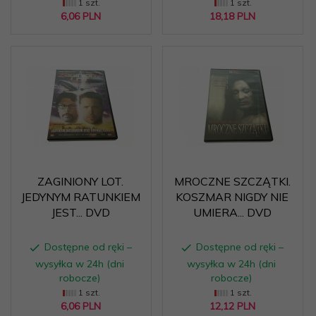
1 szt.
1 szt.
6,
06
PLN
18,
18
PLN
ZAGINIONY LOT.
MROCZNE SZCZĄTKI.
JEDYNYM RATUNKIEM
KOSZMAR NIGDY NIE
JEST... DVD
UMIERA... DVD
Dostępne od ręki –
Dostępne od ręki –
wysyłka w 24h (dni
wysyłka w 24h (dni
robocze)
robocze)
1 szt.
1 szt.
6,
06
PLN
12,
12
PLN