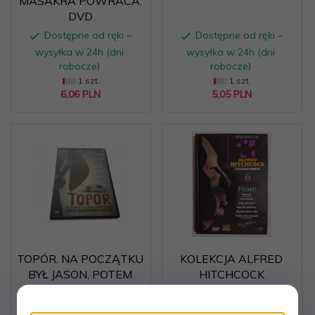
MASAKRA POWRACA.
DVD
Dostępne od ręki –
Dostępne od ręki –
wysyłka w 24h (dni
wysyłka w 24h (dni
robocze)
robocze)
1 szt.
1 szt.
6,
06
PLN
5,
05
PLN
TOPÓR. NA POCZĄTKU
KOLEKCJA ALFRED
BYŁ JASON, POTEM
HITCHCOCK
FREDDY... DVD
PRZEDSTAWIA 6