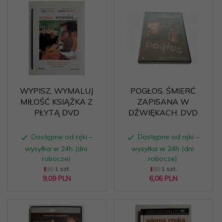
WYPISZ, WYMALUJ
POGŁOS. ŚMIERĆ
MIŁOŚĆ KSIĄŻKA Z
ZAPISANA W
PŁYTĄ DVD
DŹWIĘKACH. DVD
Dostępne od ręki –
Dostępne od ręki –
wysyłka w 24h (dni
wysyłka w 24h (dni
robocze)
robocze)
1 szt.
1 szt.
9,
09
PLN
6,
06
PLN