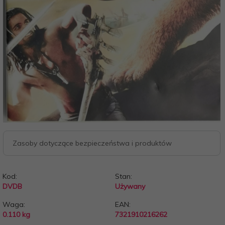
Zasoby dotyczące bezpieczeństwa i produktów
Kod:
Stan:
DVDB
Używany
Waga:
EAN:
0.110
kg
7321910216262