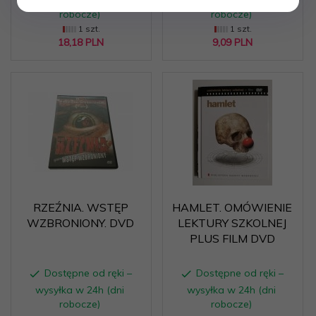
robocze)
robocze)
1 szt.
1 szt.
18,
18
PLN
9,
09
PLN
RZEŹNIA. WSTĘP
HAMLET. OMÓWIENIE
WZBRONIONY. DVD
LEKTURY SZKOLNEJ
PLUS FILM DVD
Dostępne od ręki –
Dostępne od ręki –
wysyłka w 24h (dni
wysyłka w 24h (dni
robocze)
robocze)