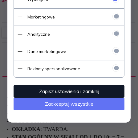
SF9
0.120
kg
Marketingowe
Analityczne
Dane marketingowe
Reklamy spersonalizowane
OPIS PRODUKTU
Zapisz ustawienia i zamknij
AUTOR
: BOHUMIL HRABAL.
Zaakceptuj wszystkie
JĘZYK
: POLSKI.
ROK WYDANIA
: 1969.
ILOŚĆ STRON
: 104.
OKŁADKA
: TWARDA.
STAN OGÓLNY W SKALI OD 1 DO 10
: =
7
=