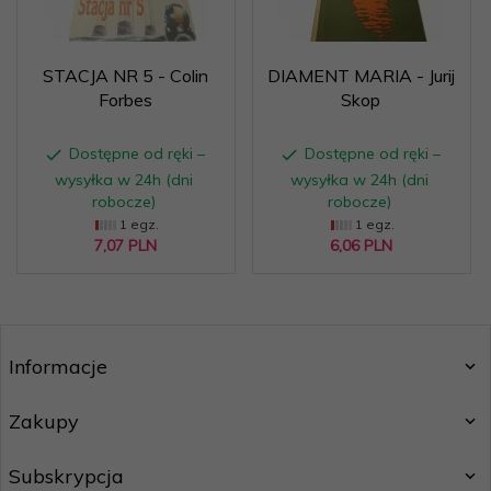
STACJA NR 5 - Colin
DIAMENT MARIA - Jurij
Forbes
Skop
Dostępne od ręki –
Dostępne od ręki –
wysyłka w 24h (dni
wysyłka w 24h (dni
robocze)
robocze)
1 egz.
1 egz.
7,
07
PLN
6,
06
PLN
Informacje
Zakupy
Subskrypcja