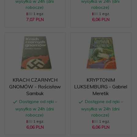
wysyłka w 24h (dni
wysyłka w 24h (dni
robocze)
robocze)
1 egz.
1 egz.
7,
07
PLN
6,
06
PLN
KRACH CZARNYCH
KRYPTONIM
GNOMÓW - Rościsław
LUKSEMBURG - Gabriel
Sambuk
Meretik
Dostępne od ręki –
Dostępne od ręki –
wysyłka w 24h (dni
wysyłka w 24h (dni
robocze)
robocze)
1 egz.
1 egz.
6,
06
PLN
6,
06
PLN