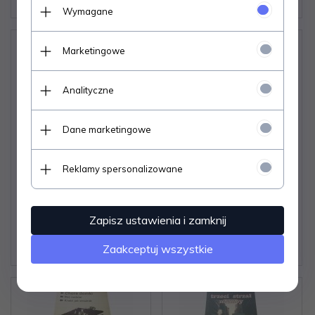
Wymagane
Marketingowe
Analityczne
Dane marketingowe
WIĘZY - DOUGLAS
MÓZG ZA MILIARD
SCOTT
DOLARÓW - Len
Deighton
Reklamy spersonalizowane
Dostępne od ręki –
Dostępne od ręki –
wysyłka w 24h (dni
wysyłka w 24h (dni
robocze)
robocze)
Zapisz ustawienia i zamknij
1 egz.
1 egz.
7,
07
PLN
7,
07
PLN
Zaakceptuj wszystkie