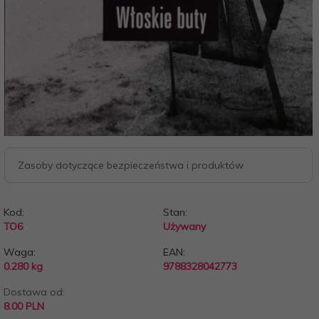
Zasoby dotyczące bezpieczeństwa i produktów
Kod:
Stan:
TO6
Używany
Waga:
EAN:
0.280
kg
9788328042773
Dostawa od:
8.00 PLN