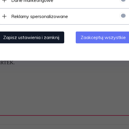
Dane marketingowe
STOSUNKÓW MIĘDZYNARODOWYCH.
.
Reklamy spersonalizowane
A.
Zapisz ustawienia i zamknij
Zaakceptuj wszystkie
 10
: =
7
=
ĄŻKA W STANIE DOBRYM. DROBNE POŻÓŁKNIĘCIE 
RTEK.