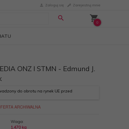
Zaloguj się
Zarejestruj mnie
0
ABATU
DIA ONZ I STMN - Edmund J.
k
adzony do obrotu na rynek UE przed
Waga:
1.470
kg