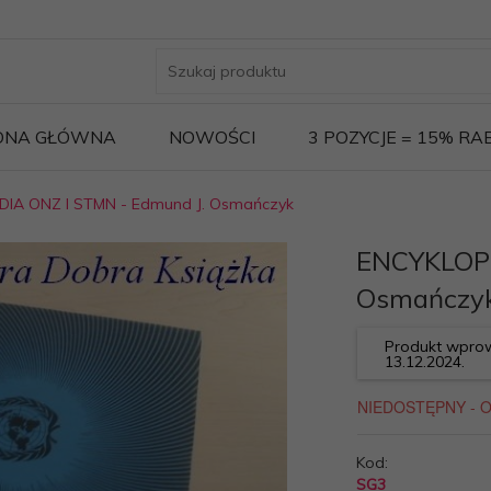
ONA GŁÓWNA
NOWOŚCI
3 POZYCJE = 15% R
IA ONZ I STMN - Edmund J. Osmańczyk
ENCYKLOPE
Osmańczy
Produkt wprow
13.12.2024.
Kod:
SG3