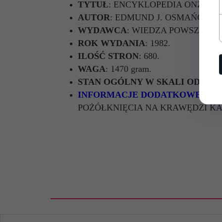
TYTUŁ
:
ENCYKLOPEDIA ONZ I 
AUTOR
:
EDMUND J. OSMAŃCZYK
WYDAWCA
: WIEDZA POWSZECHN
ROK WYDANIA
: 1982.
ILOŚĆ STRON
: 680.
WAGA
: 1470 gram.
STAN OGÓLNY W SKALI OD 1 DO
INFORMACJE DODATKOWE:
KSI
POŻÓŁKNIĘCIA NA KRAWĘDZI KA