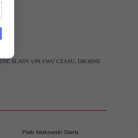
ZNE ŚLADY UPŁYWU CZASU, DROBNE
Piotr Makowski Stara