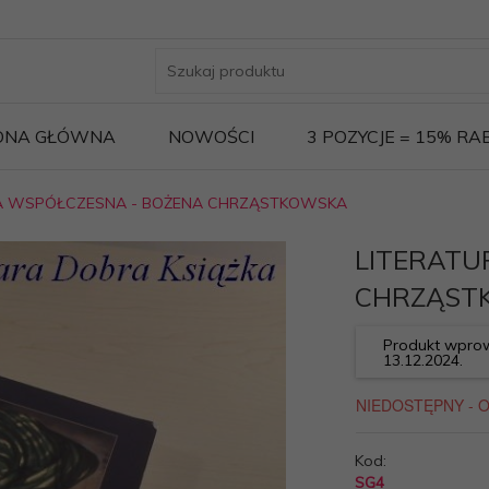
ONA GŁÓWNA
NOWOŚCI
3 POZYCJE = 15% R
A WSPÓŁCZESNA - BOŻENA CHRZĄSTKOWSKA
LITERATU
CHRZĄST
Produkt wprow
13.12.2024.
Kod:
SG4