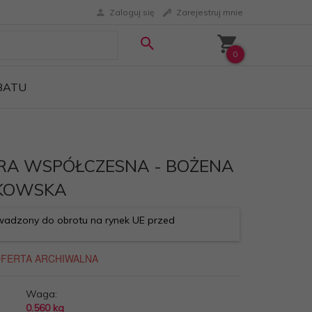
Zaloguj się
Zarejestruj mnie
0
ABATU
RA WSPÓŁCZESNA - BOŻENA
KOWSKA
adzony do obrotu na rynek UE przed
Waga:
0.560
kg