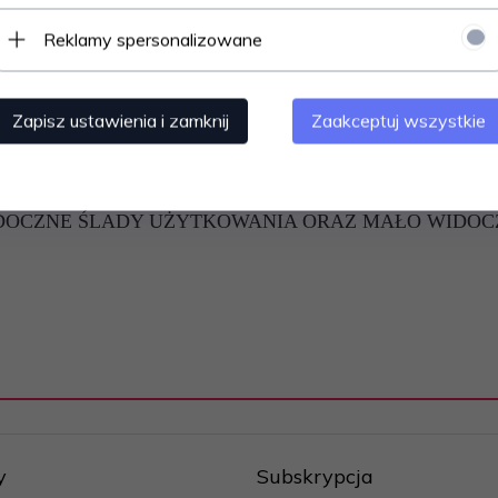
Reklamy spersonalizowane
SNA - PODRĘCZNIK DLA MATURZYSTÓW.
 inni.
Zapisz ustawienia i zamknij
Zaakceptuj wszystkie
 10
: =
8
=
DOCZNE ŚLADY UŻYTKOWANIA ORAZ MAŁO WIDOC
y
Subskrypcja