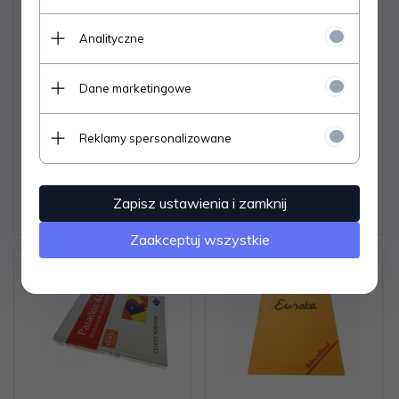
Analityczne
QUATTRO PRO 5.0 -
NORTON DESKTOP 2.0
Stanisław Klik 1994
- Kuba Pancewicz
Dane marketingowe
(1992)
Dostępne od ręki –
Dostępne od ręki –
Reklamy spersonalizowane
wysyłka w 24h (dni
wysyłka w 24h (dni
robocze)
robocze)
1 egz.
1 egz.
Zapisz ustawienia i zamknij
12,
12
PLN
7,
07
PLN
Zaakceptuj wszystkie