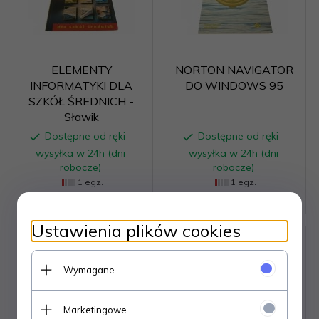
ELEMENTY
NORTON NAVIGATOR
INFORMATYKI DLA
DO WINDOWS 95
SZKÓŁ ŚREDNICH -
Sławik
Dostępne od ręki –
Dostępne od ręki –
wysyłka w 24h (dni
wysyłka w 24h (dni
robocze)
robocze)
1 egz.
1 egz.
12,
12
PLN
6,
06
PLN
Ustawienia plików cookies
Wymagane
Marketingowe