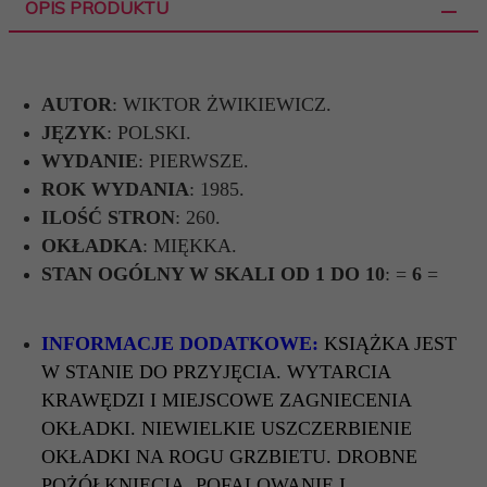
OPIS PRODUKTU
AUTOR
: WIKTOR ŻWIKIEWICZ.
JĘZYK
: POLSKI.
WYDANIE
: PIERWSZE.
ROK WYDANIA
: 1985.
ILOŚĆ STRON
: 260.
OKŁADKA
: MIĘKKA.
STAN OGÓLNY W SKALI OD 1 DO 10
: =
6
=
INFORMACJE DODATKOWE:
KSIĄŻKA JEST
W STANIE DO PRZYJĘCIA. WYTARCIA
KRAWĘDZI I MIEJSCOWE ZAGNIECENIA
OKŁADKI. NIEWIELKIE USZCZERBIENIE
OKŁADKI NA ROGU GRZBIETU. DROBNE
POŻÓŁKNIĘCIA, POFALOWANIE I