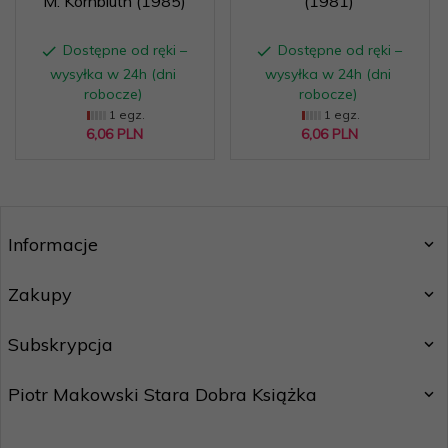
M. Kornbluth (1985)
(1981)
Dostępne od ręki –
Dostępne od ręki –
wysyłka w 24h (dni
wysyłka w 24h (dni
robocze)
robocze)
1 egz.
1 egz.
6,
06
PLN
6,
06
PLN
Informacje
Zakupy
Subskrypcja
Piotr Makowski Stara Dobra Książka