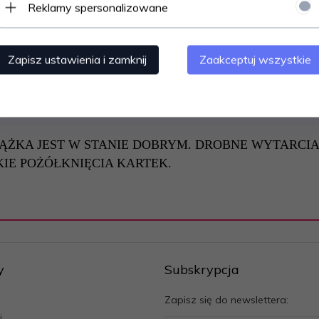
Reklamy spersonalizowane
Zapisz ustawienia i zamknij
Zaakceptuj wszystkie
Ą.
 10
: =
7
=
IĄŻKA JEST W STANIE DOBRYM. DROBNE WYTARCIA,
IE POŻÓŁKNIĘCIA KARTEK.
y
Subskrypcja
Zapisz się do newslettera:
i