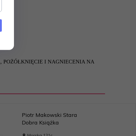
 POŻÓŁKNIĘCIE I NAGNIECENIA NA
Piotr Makowski Stara
Dobra Książka
Morska 121c