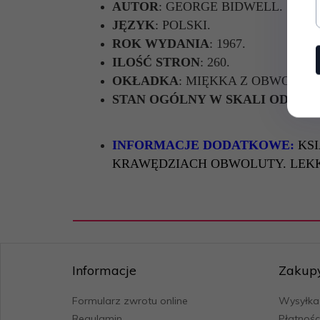
AUTOR
: GEORGE BIDWELL.
JĘZYK
: POLSKI.
ROK WYDANIA
: 1967.
ILOŚĆ STRON
: 260.
OKŁADKA
: MIĘKKA Z OBWOLUT
STAN OGÓLNY W SKALI OD 1 DO
INFORMACJE DODATKOWE:
KS
KRAWĘDZIACH OBWOLUTY. LEKK
Informacje
Zakup
Formularz zwrotu online
Wysyłka
Regulamin
Płatnośc