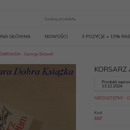
ONA GŁÓWNA
NOWOŚCI
3 POZYCJE = 15% R
MIRAŁEM - George Bidwell
KORSARZ A
Produkt wprow
13.12.2024.
Kod:
SG7