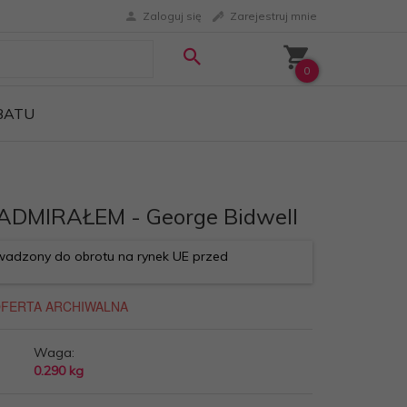
Zaloguj się
Zarejestruj mnie
0
ABATU
DMIRAŁEM - George Bidwell
adzony do obrotu na rynek UE przed
Waga:
0.290
kg