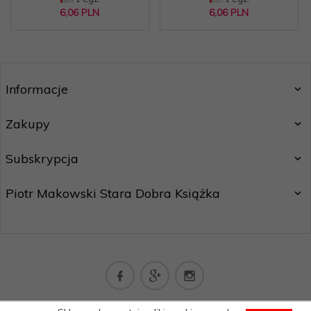
6,
06
PLN
6,
06
PLN
Informacje
Zakupy
Subskrypcja
Piotr Makowski Stara Dobra Książka
kontakt@staradobraksiazka.pl