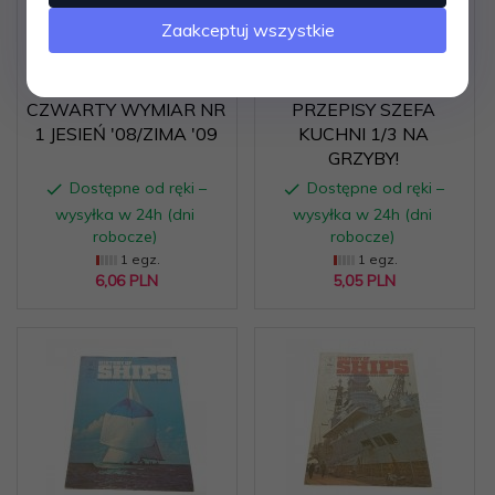
Zaakceptuj wszystkie
CZWARTY WYMIAR NR
PRZEPISY SZEFA
1 JESIEŃ '08/ZIMA '09
KUCHNI 1/3 NA
GRZYBY!
Dostępne od ręki –
Dostępne od ręki –
wysyłka w 24h (dni
wysyłka w 24h (dni
robocze)
robocze)
1 egz.
1 egz.
6,
06
PLN
5,
05
PLN