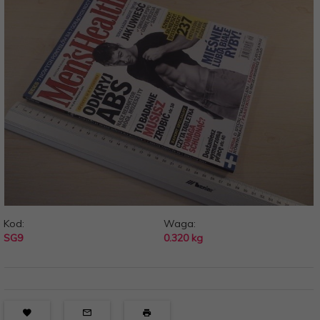
Kod:
Waga:
SG9
0.320
kg