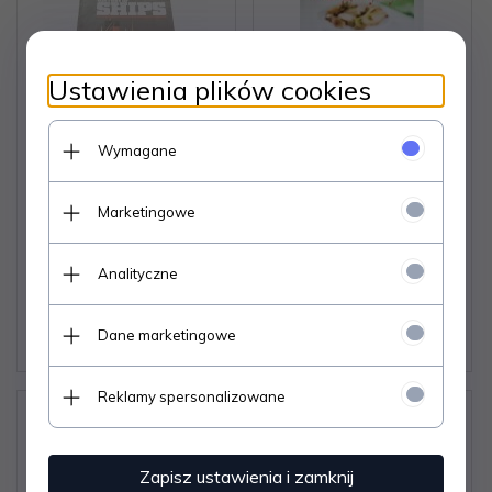
Ustawienia plików cookies
Wymagane
HISTORY OF SHIPS
PRZEPISY SZEFA
PART 5
KUCHNI 3/3 NA
Marketingowe
GRZYBY!
Dostępne od ręki –
Dostępne od ręki –
Analityczne
wysyłka w 24h (dni
wysyłka w 24h (dni
robocze)
robocze)
1 egz.
1 egz.
Dane marketingowe
6,
06
PLN
5,
05
PLN
Reklamy spersonalizowane
Zapisz ustawienia i zamknij