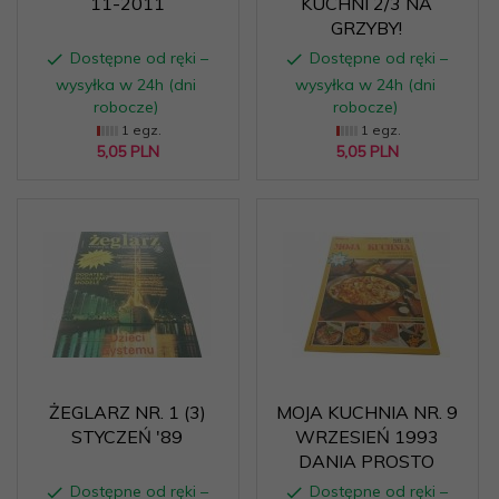
11-2011
KUCHNI 2/3 NA
GRZYBY!
Dostępne od ręki –
Dostępne od ręki –
wysyłka w 24h (dni
wysyłka w 24h (dni
robocze)
robocze)
1 egz.
1 egz.
5,
05
PLN
5,
05
PLN
ŻEGLARZ NR. 1 (3)
MOJA KUCHNIA NR. 9
STYCZEŃ '89
WRZESIEŃ 1993
DANIA PROSTO
Dostępne od ręki –
Dostępne od ręki –