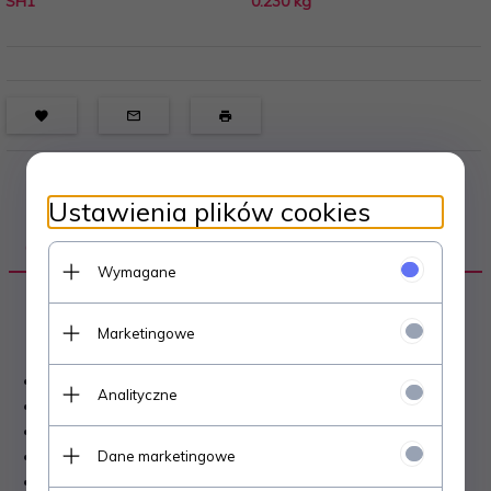
SH1
0.230
kg
Ustawienia plików cookies
OPIS PRODUKTU
Wymagane
Marketingowe
TYTUŁ
:
NAD NIEMNEM. TOM 3.
Analityczne
AUTOR
:
ELIZA ORZESZKOWA.
WYDAWCA
: CZYTELNIK.
Dane marketingowe
ROK WYDANIA
: 1988.
ILOŚĆ STRON
: 240.