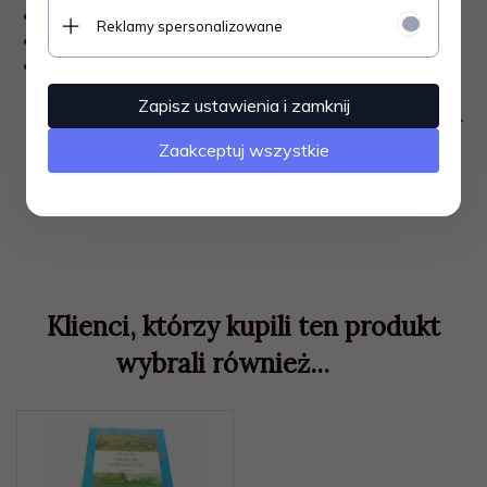
WAGA
: 230 gram.
Reklamy spersonalizowane
STAN OGÓLNY W SKALI OD 1 DO 10
: =
7
=
INFORMACJE DODATKOWE:
KSIĄŻKA JEST W
STANIE DOBRYM. DROBNE WYTARCIA I ZAGIĘCIE
Zapisz ustawienia i zamknij
ROGU OKŁADKI. LEKKIE POŻÓŁKNIĘCIE KARTEK.
Zaakceptuj wszystkie
Klienci, którzy kupili ten produkt
wybrali również...