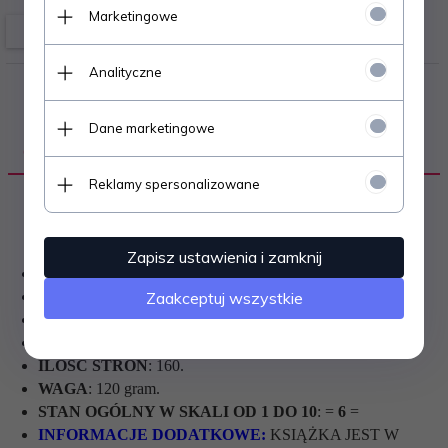
Marketingowe
Analityczne
Dane marketingowe
OPIS PRODUKTU
Reklamy spersonalizowane
Zapisz ustawienia i zamknij
TYTUŁ
:
DZIADY CZĘŚĆ II, IV i I.
AUTOR
:
ADAM MICKIEWICZ.
Zaakceptuj wszystkie
WYDAWCA
: CZYTELNIK.
ROK WYDANIA
: 1968.
ILOŚĆ STRON
: 160.
WAGA
: 120 gram.
STAN OGÓLNY W SKALI OD 1 DO 10
: =
6
=
INFORMACJE DODATKOWE:
KSIĄŻKA JEST W