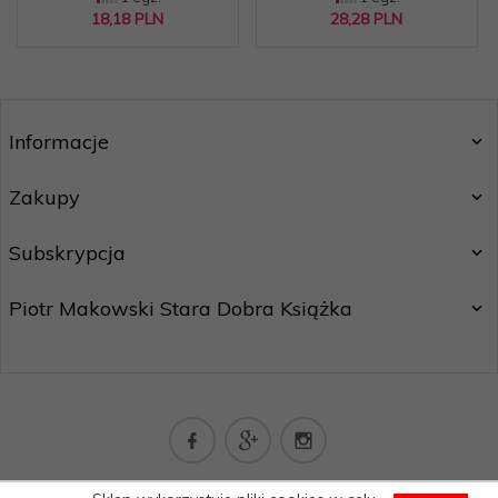
18,
18
PLN
28,
28
PLN
Informacje
Zakupy
Subskrypcja
Piotr Makowski Stara Dobra Książka
kontakt@staradobraksiazka.pl