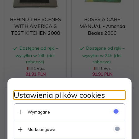
BEHIND THE SCENES
ROSES A CARE
WITH AMERICA'S
MANUAL - Amanda
TEST KITCHEN 2008
Beales 2000
Dostępne od ręki –
Dostępne od ręki –
wysyłka w 24h (dni
wysyłka w 24h (dni
robocze)
robocze)
1 egz.
1 egz.
91,
91
PLN
91,
91
PLN
Ustawienia plików cookies
Wymagane
Marketingowe