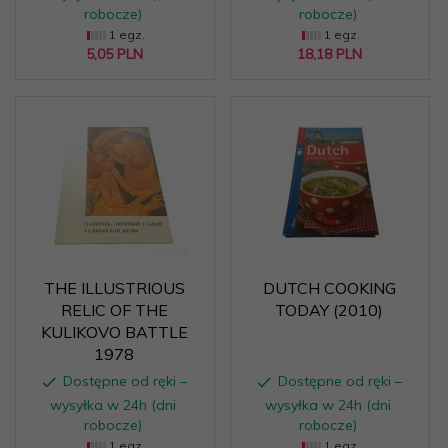
robocze)
robocze)
1 egz.
1 egz.
5,
05
PLN
18,
18
PLN
THE ILLUSTRIOUS
DUTCH COOKING
RELIC OF THE
TODAY (2010)
KULIKOVO BATTLE
1978
Dostępne od ręki –
Dostępne od ręki –
wysyłka w 24h (dni
wysyłka w 24h (dni
robocze)
robocze)
1 egz.
1 egz.