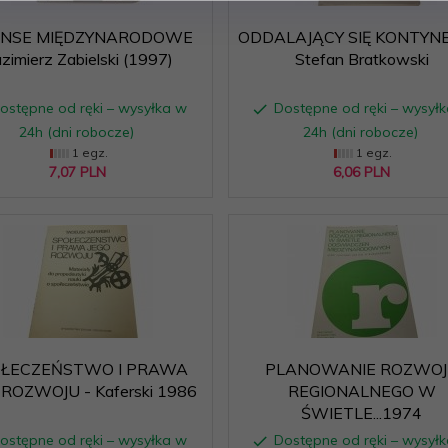
ANSE MIĘDZYNARODOWE
ODDALAJĄCY SIĘ KONTYNE
zimierz Zabielski (1997)
Stefan Bratkowski
ostępne od ręki – wysyłka w
Dostępne od ręki – wysył
24h (dni robocze)
24h (dni robocze)
1 egz.
1 egz.
7,
07
PLN
6,
06
PLN
ŁECZEŃSTWO I PRAWA
PLANOWANIE ROZWOJ
 ROZWOJU - Kaferski 1986
REGIONALNEGO W
ŚWIETLE...1974
ostępne od ręki – wysyłka w
Dostępne od ręki – wysył