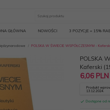
ONA GŁÓWNA
NOWOŚCI
3 POZYCJE = 15% R
 Międzynarodowe
POLSKA W ŚWIECIE WSPÓŁCZESNYM - Kaferski
POLSKA W
Kaferski (1
6,
06
PLN
Produkt wprow
13.12.2024.
Dostępne od rę