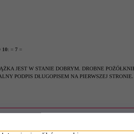
 10
: =
7
=
IĄŻKA JEST W STANIE DOBRYM. DROBNE POŻÓŁKNIĘ
ALNY PODPIS DŁUGOPISEM NA PIERWSZEJ STRONIE
Polecamy