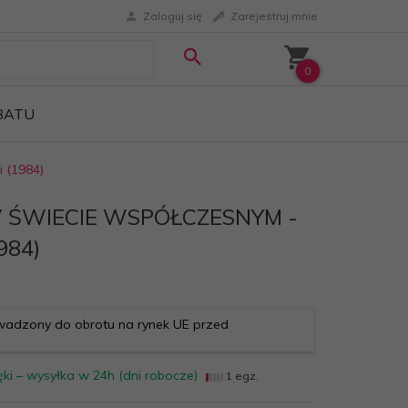
Zaloguj się
Zarejestruj mnie
0
ABATU
 (1984)
 ŚWIECIE WSPÓŁCZESNYM -
984)
adzony do obrotu na rynek UE przed
ki – wysyłka w 24h (dni robocze)
1 egz.