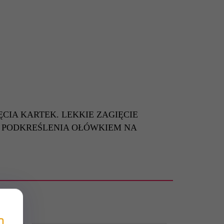
CIA KARTEK. LEKKIE ZAGIĘCIE
. PODKREŚLENIA OŁÓWKIEM NA