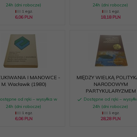
24h (dni robocze)
24h (dni robocze)
1 egz.
1 egz.
6,
06
PLN
18,
18
PLN
UKIWANIA I MANOWCE -
MIĘDZY WIELKĄ POLITYK
M. Wacławik (1980)
NARODOWYM
PARTYKULARYZMEM
ostępne od ręki – wysyłka w
Dostępne od ręki – wysył
24h (dni robocze)
24h (dni robocze)
1 egz.
1 egz.
6,
06
PLN
28,
28
PLN