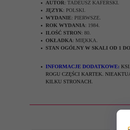
AUTOR
: TADEUSZ KAFERSKI.
JĘZYK
: POLSKI.
WYDANIE
: PIERWSZE.
ROK WYDANIA
: 1984.
ILOŚĆ STRON
: 80.
OKŁADKA
: MIĘKKA.
STAN OGÓLNY W SKALI OD 1 DO
INFORMACJE DODATKOWE:
KS
ROGU CZĘŚCI KARTEK. NIEAKTU
KILKU STRONACH.