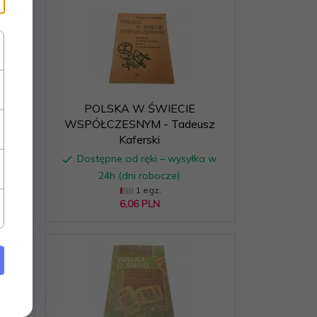
POLSKA W ŚWIECIE
sler
WSPÓŁCZESNYM - Tadeusz
Kaferski
ka w
Dostępne od ręki – wysyłka w
24h (dni robocze)
1 egz.
6,
06
PLN