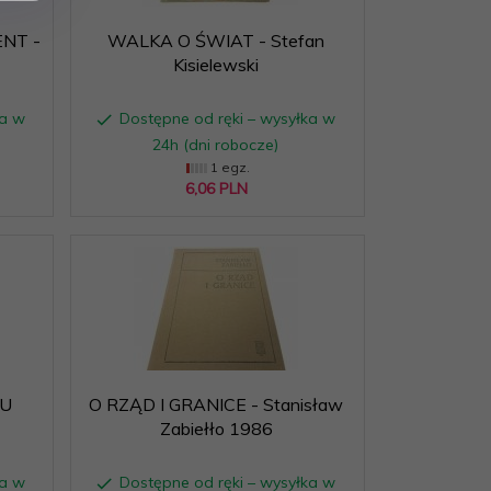
NT -
WALKA O ŚWIAT - Stefan
Kisielewski
ka w
Dostępne od ręki – wysyłka w
24h (dni robocze)
1 egz.
6,
06
PLN
U
O RZĄD I GRANICE - Stanisław
Zabiełło 1986
ka w
Dostępne od ręki – wysyłka w