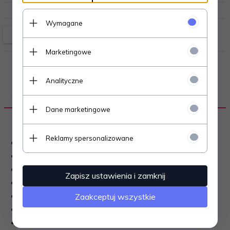
Wymagane
Marketingowe
Analityczne
OPIS PRODUKTU
Dane marketingowe
Reklamy spersonalizowane
AUTOR
: ANDRZEJ PEREPECZKO.
ILUSTRACJE
: TAK.
JĘZYK
: POLSKI.
Zapisz ustawienia i zamknij
WYDANIE
: PIERWSZE.
ROK WYDANIA
: 1986.
Zaakceptuj wszystkie
ILOŚĆ STRON
: 192.
OKŁADKA
: MIĘKKA.