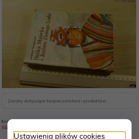
Zasoby dotyczące bezpieczeństwa i produktów
Kod:
Waga:
SG6
0.230
kg
Ustawienia plików cookies