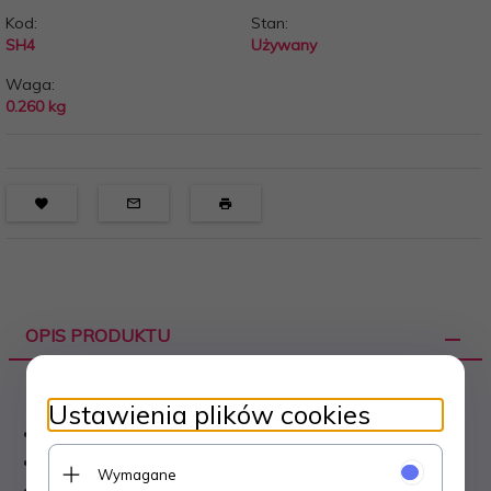
Kod:
Stan:
SH4
Używany
Waga:
0.260
kg
OPIS PRODUKTU
Ustawienia plików cookies
AUTOR
: STEFAN SMOLIS.
RYSUNKI
: TAK.
Wymagane
JĘZYK
: POLSKI.