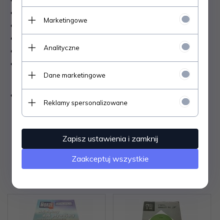
WYDANIE
: PIERWSZE.
Marketingowe
ROK WYDANIA
: 1981.
ILOŚĆ STRON
: 264.
Analityczne
OKŁADKA
: MIĘKKA.
STAN OGÓLNY W SKALI OD 1 DO 10
: =
7
=
Dane marketingowe
INFORMACJE DODATKOWE:
KSIĄŻKA JEST
Reklamy spersonalizowane
W STANIE DOBRYM. WPISANA DŁUGOPISEM
DEDYKACJA NA STRONIE TYTUŁOWEJ.
Zapisz ustawienia i zamknij
Zaakceptuj wszystkie
Polecamy